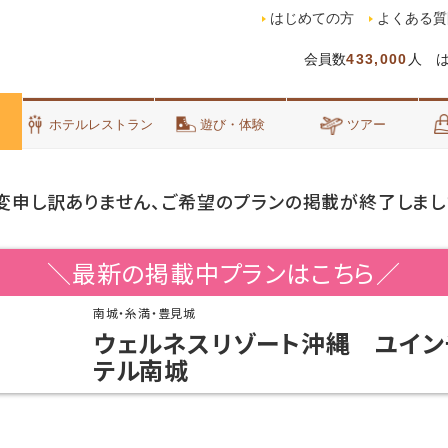
はじめての方
よくある質
会員数
433,000
人 
泊
ホテルレストラン
遊び・体験
ツアー
変申し訳ありません、ご希望のプランの掲載が終了しまし
＼最新の掲載中プランはこちら／
南城・糸満・豊見城
ウェルネスリゾート沖縄 ユイン
テル南城