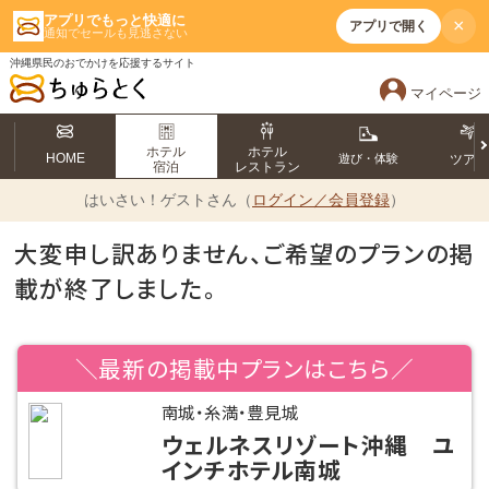
アプリでもっと快適に
×
アプリで開く
通知でセールも見逃さない
沖縄県民のおでかけを応援するサイト
マイページ
ホテル
ホテル
HOME
遊び・体験
ツア
宿泊
レストラン
はいさい！
ゲストさん（
ログイン／会員登録
）
大変申し訳ありません、ご希望のプランの掲
載が終了しました。
＼最新の掲載中プランはこちら／
南城・糸満・豊見城
ウェルネスリゾート沖縄 ユ
インチホテル南城