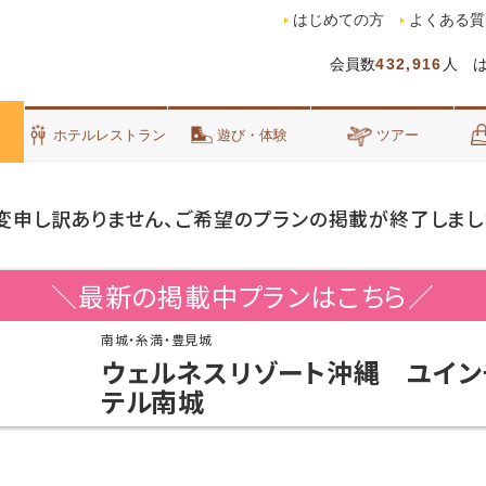
はじめての方
よくある質
会員数
432,916
人 
泊
ホテルレストラン
遊び・体験
ツアー
変申し訳ありません、ご希望のプランの掲載が終了しまし
＼最新の掲載中プランはこちら／
南城・糸満・豊見城
ウェルネスリゾート沖縄 ユイン
テル南城