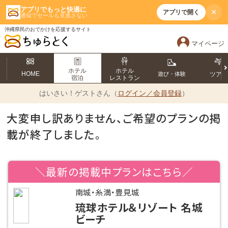
アプリでもっと快適に
×
アプリで開く
通知でセールも見逃さない
沖縄県民のおでかけを応援するサイト
マイページ
ホテル
ホテル
HOME
遊び・体験
ツア
宿泊
レストラン
はいさい！
ゲストさん（
ログイン／会員登録
）
大変申し訳ありません、ご希望のプランの掲
載が終了しました。
＼最新の掲載中プランはこちら／
南城・糸満・豊見城
琉球ホテル＆リゾート 名城
ビーチ