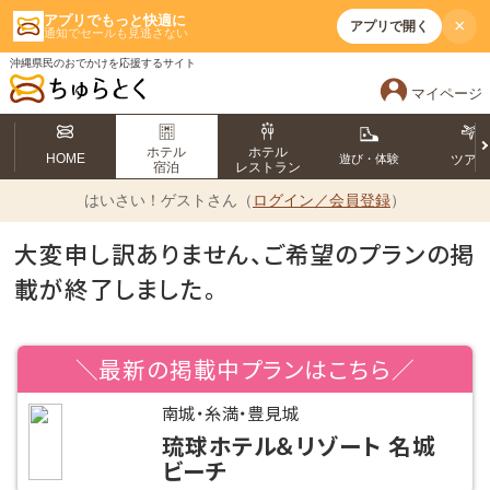
アプリでもっと快適に
×
アプリで開く
通知でセールも見逃さない
沖縄県民のおでかけを応援するサイト
マイページ
ホテル
ホテル
HOME
遊び・体験
ツア
宿泊
レストラン
はいさい！
ゲストさん（
ログイン／会員登録
）
大変申し訳ありません、ご希望のプランの掲
載が終了しました。
＼最新の掲載中プランはこちら／
南城・糸満・豊見城
琉球ホテル＆リゾート 名城
ビーチ