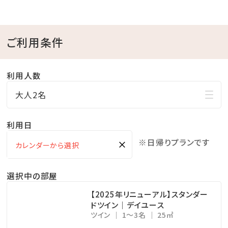
制限させていただく場合がございます。
ご利用条件
【ランチについて】
＜場所＞プランタン
利用人数
＜営業時間＞11:30～15:00 ※90分制
※ランチの混雑を避けるため、事前の座席予約をおすす
大人2名
めしております。
利用日
お問い合わせ先：レストラン予約（TEL：098-853-
2119／受付時間 10:00～17:00）
※日帰りプランです
×
※特に指定がない場合は、11:30～のお席にてご準備い
たします
選択中の部屋
※添い寝のお子様のお食事はプランに含まれておりま
【2025年リニューアル】スタンダー
せん。ご利用の場合は、現地にて別途お子様料金を頂戴
ドツイン｜デイユース
ツイン
1～3名
25㎡
いたします。