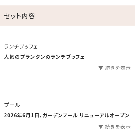
・洗練された新客室：遊び疲れたら、周囲を気にせず優
雅にひと休みできる拠点に
セット内容
■ プラン注意事項・ご案内
【プールご利用について】
ランチブッフェ
昼夜・季節を問わずお楽しみいただける温水仕様へと
人気のプランタンのランチブッフェ
グレードアップした最新のプールをお楽しみください。
▼ 続きを表示
＜遊泳時間＞11:00～17:00（本プランのチェックアウト
時間までとなります）
＜プールサイドバー営業時間＞14:00～17:00（デイユ
ース滞在中にご利用いただけます。）
プール
2026年6月1日、ガーデンプール リニューアルオープン
※プールのご利用は、チェックアウト時間（17:00）までと
なります。
▼ 続きを表示
※悪天候により、予告なくプールの営業を中止、または