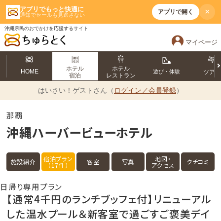
アプリでもっと快適に
×
アプリで開く
通知でセールも見逃さない
沖縄県民のおでかけを応援するサイト
マイページ
ホテル
ホテル
HOME
遊び・体験
ツア
宿泊
レストラン
はいさい！
ゲストさん（
ログイン／会員登録
）
那覇
沖縄ハーバービューホテル
宿泊プラン
地図・
施設紹介
客室
写真
クチコミ
（17件）
アクセス
日帰り専用プラン
【通常4千円のランチブッフェ付】リニューアル
した温水プール＆新客室で過ごすご褒美デイ