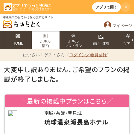
アプリでもっと快適に
×
アプリで開く
通知でセールも見逃さない
沖縄県民のおでかけを応援するサイト
マイページ
ホテル
ホテル
HOME
遊び・体験
ツア
宿泊
レストラン
はいさい！
ゲストさん（
ログイン／会員登録
）
大変申し訳ありません、ご希望のプランの掲
載が終了しました。
＼最新の掲載中プランはこちら／
南城・糸満・豊見城
琉球温泉瀬長島ホテル