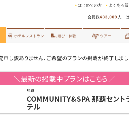
はじめての方
よくある質
会員数
433,009
人 
泊
ホテルレストラン
遊び・体験
ツアー
変申し訳ありません、ご希望のプランの掲載が終了しまし
＼最新の掲載中プランはこちら／
那覇
COMMUNITY&SPA 那覇セン
テル