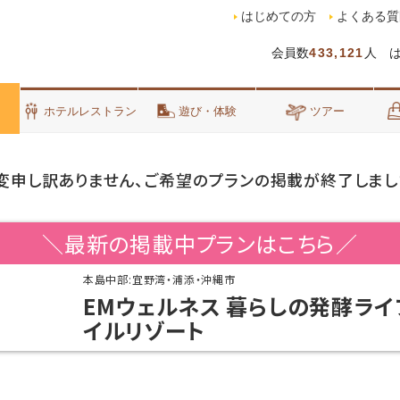
はじめての方
よくある質
会員数
433,121
人 
泊
ホテルレストラン
遊び・体験
ツアー
変申し訳ありません、ご希望のプランの掲載が終了しまし
＼最新の掲載中プランはこちら／
本島中部:宜野湾・浦添・沖縄市
EMウェルネス 暮らしの発酵ライ
イルリゾート