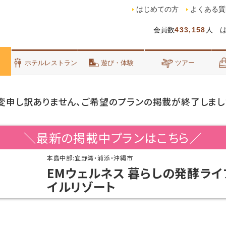
はじめての方
よくある質
会員数
433,158
人 
泊
ホテルレストラン
遊び・体験
ツアー
変申し訳ありません、ご希望のプランの掲載が終了しまし
＼最新の掲載中プランはこちら／
本島中部:宜野湾・浦添・沖縄市
EMウェルネス 暮らしの発酵ライ
イルリゾート