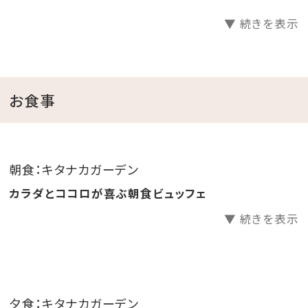
▼ 続きを表示
ご滞在中は、発酵をテーマにしたやさしい夕朝食と、大
浴場・サウナを何度でもご利用いただけます。
東シナ海を望む展望風呂やシルキーバス、ミストサウナ
で、日々の疲れをゆっくりと解きほぐしてください。
お食事
さらに夏休み期間は、お子様連れにうれしい特典もご用
意。
朝食：キタナカガーデン
小学生添い寝無料、木育×無添加×サステナブルをテ
カラダとココロが喜ぶ朝食ビュッフェ
ーマにしたKIDSラウンジ利用無料、ホテル探検「びせい
▼ 続きを表示
ぶつスタンプラリー」、顕微鏡で小さな世界をのぞく
「KIDSラボ」も無料でお楽しみいただけます。
大人は癒され、こどもは夢中になる。
夕食：キタナカガーデン
この夏だけの“暮らしの発酵”リゾートで、心と体をやさ