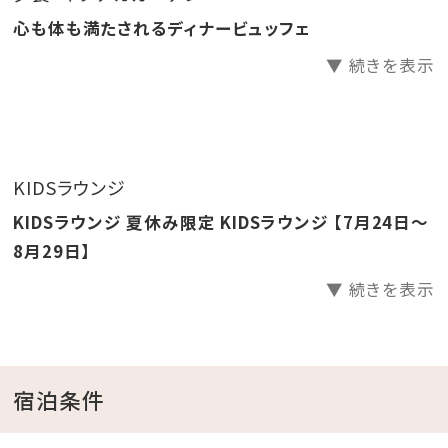
心も体も満たされるディナービュッフェ
しく満たすひとときをお過ごしください。
▼ 続きを表示
＼その他のプランも要チェック／
祝☆ちゅらとくアワード受賞記念！館内BARで飲み放題
付の特別プランを販売中！
プランはこちら＞＞＞
KIDSラウンジ
夏休み限定！お得な朝食付きプランも販売中！
KIDSラウンジ 夏休み限定 KIDSラウンジ 【7月24日～
朝食付きプランはこちら＞＞＞
8月29日】
▼ 続きを表示
【スパ大浴場･サウナ】
●営業時間／6:30～22:00
景色を眺めながら心も体もリラックスできる大浴場。
宿泊条件
ミストサウナやドライサウナなど、体調や好みにあわせ
て選べるバラエティ豊富な温浴が、ゆったりとした心地