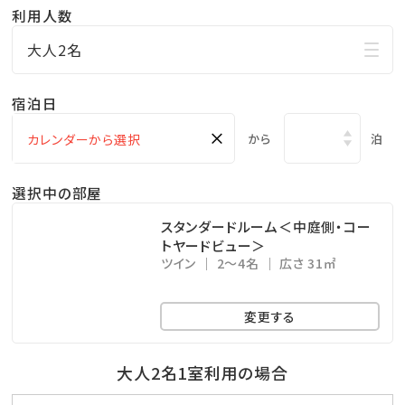
よい熱が体を温めてくれます。
利用人数
※滞在中何度でもご利用いただけます。
大人2名
【岩盤浴】
宿泊日
●営業時間／6:30～21:30
×
から
泊
EMセラミックスやブラックシリカを配合したオリジナル
の岩盤浴は、遠赤外線の効果で身体を深部から温めて、
選択中の部屋
運動やサウナとは違う皮脂腺からの汗でスッキリできま
スタンダードルーム＜中庭側・コー
す。
トヤードビュー＞
ツイン
2～4名
広さ 31㎡
※滞在中何度でもご利用いただけます。
※岩盤浴の利用は、中学生以上からとなります。
変更する
【ランドリールーム無料】
大人2名1室利用の場合
・無添加石けん、洗濯機、乾燥機を無料でご利用いただ