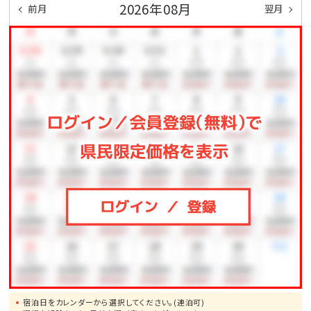
けます。
2026年08月
前月
翌月
※専用洗剤以外は使用不可となります。柔軟剤なども
使用不可です。
【ウェルカムウォーター】
ホテルオリジナルウォーターを滞在中ご自由にご利用下
さい。
（各階へウォーターサーバーを完備、客室内の専用ピッ
チャーにてご利用下さい）
【ご案内】
～地球にやさしいサステナブルなホテル運営のためご理
解とご協力のお願い～
使い捨てのプラスチック製品（ひげそり・ヘアーブラシ・
宿泊日をカレンダーから選択してください。(連泊可)