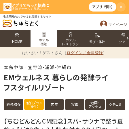
アプリでもっと快適に
×
アプリで開く
通知でセールも見逃さない
沖縄県民のおでかけを応援するサイト
マイページ
ホテル
ホテル
HOME
遊び・体験
ツア
宿泊
レストラン
はいさい！
ゲストさん（
ログイン／会員登録
）
本島中部 - 宜野湾・浦添・沖縄市
EMウェルネス 暮らしの発酵ライ
フスタイルリゾート
宿泊プラン
地図・
施設紹介
客室
写真
クチコミ
（9件）
アクセス
【ちむどんどんCM記念】スパ・サウナで整う夏