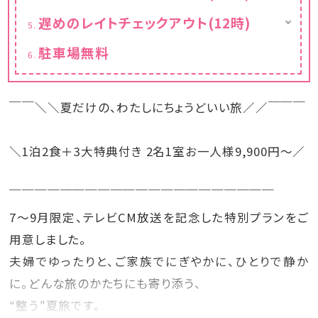
4,400円を頂戴いたします。
す。
いつもより早めのチェックイン（通常15:00チェ
遅めのレイトチェックアウト(12時)
ックイン）
・KIDSラウンジ利用無料
■4歳以上の未就学児（添い寝）
※滞在中何度でもご利用いただけます。
いつもより遅めのチェックアウト（通常11:00チ
この夏、こどものための特別な空間が登場！
「幼児（食事あり）」でご入力ください。
駐車場無料
※第1･第3月曜日は、10:00〜17:00の間、メ
ェックアウト）
木のおもちゃコーナー、工作コーナー、おや
宿泊料金は無料ですが、朝食・夕食・スパ利用
ンテナンスのため休館とさせていただいており
つコーナー、ドリンクコーナーも。
（大浴場・サウナ）・タオルセット・こども用部屋
ます。
・ホテル探検「びせいぶつスタンプラリー」無料
着・こども用アメニティセット代として、おひと
・顕微鏡で小さな世界をのぞく「KIDSラボ」無
り様2,750円を頂戴いたします。
￣￣＼＼夏だけの、わたしにちょうどいい旅／／￣￣￣
料
※環境への配慮から、アメニティはサステナブ
ル素材のものをご用意しております。
＼1泊2食＋3大特典付き 2名1室お一人様9,900円～／
■3歳未満（添い寝）
「幼児（食事・布団なし）」でご入力ください。
￣￣￣￣￣￣￣￣￣￣￣￣￣￣￣￣￣￣￣￣￣
【ご注意】
7～9月限定、テレビCM放送を記念した特別プランをご
・お子さまが1名でベッドを利用される場合
は、「大人」としてご予約ください。
用意しました。
夫婦でゆったりと、ご家族でにぎやかに、ひとりで静か
に。どんな旅のかたちにも寄り添う、
“整う”夏旅です。