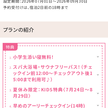
設定期間：2026年07月01日～2026年09月30日
予約受付けは、宿泊2日前の18時まで
プランの紹介
特典
小学生添い寝無料！
小学生までのお子さまは、添い寝（ベッドなし）
スパ大浴場・サウナフリーパス！（チェ
に限り宿泊無料です。
ックイン前12:00～チェックアウト後1
（大人1名につきお子さま1名まで）
5:00まで利用可♪）
■小学生（添い寝）※ベッドなし
景色を眺めながら心も体もリラックスできる
「小学生（高学年）」または「小学生（低学年）」
夏休み限定：KIDS特典〈7月24日～8
大浴場。
でご入力ください。
月29日〉
ミストサウナやドライサウナなど、体調や好み
朝食・夕食・スパ利用（大浴場・サウナ）・タオル
にあわせて選べるバラエティ豊富な温浴が、ゆ
夏休み期間は、お子様連れにうれしい特典を
セット・こども用部屋着代として、おひとり様
早めのアーリーチェックイン(14時)
ったりとした心地よい熱が体を温めてくれま
ご用意しております。