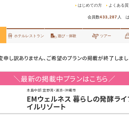
はじめての方
よくある質
会員数
433,287
人 
泊
ホテルレストラン
遊び・体験
ツアー
変申し訳ありません、ご希望のプランの掲載が終了しまし
＼最新の掲載中プランはこちら／
本島中部:宜野湾・浦添・沖縄市
EMウェルネス 暮らしの発酵ライ
イルリゾート