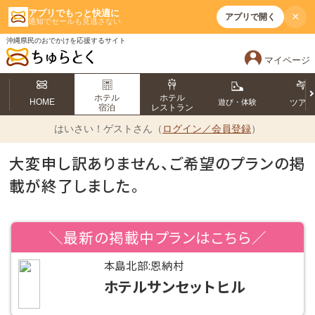
アプリでもっと快適に
×
アプリで開く
通知でセールも見逃さない
沖縄県民のおでかけを応援するサイト
マイページ
ホテル
ホテル
HOME
遊び・体験
ツア
宿泊
レストラン
はいさい！
ゲストさん（
ログイン／会員登録
）
大変申し訳ありません、ご希望のプランの掲
載が終了しました。
＼最新の掲載中プランはこちら／
本島北部:恩納村
ホテルサンセットヒル