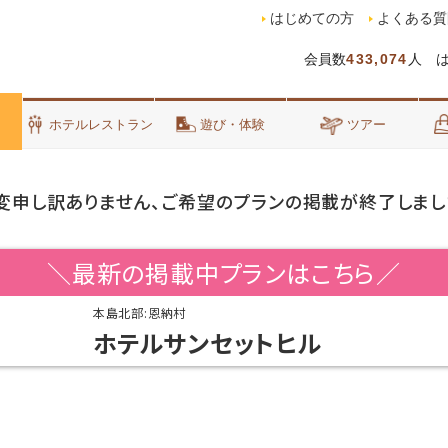
はじめての方
よくある質
会員数
433,074
人 
泊
ホテルレストラン
遊び・体験
ツアー
変申し訳ありません、ご希望のプランの掲載が終了しまし
＼最新の掲載中プランはこちら／
本島北部:恩納村
ホテルサンセットヒル