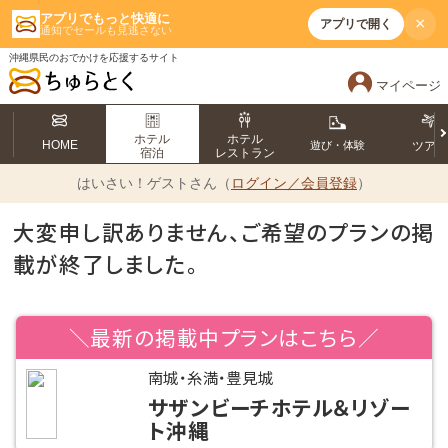
アプリでもっと快適に
×
アプリで開く
通知でセールも見逃さない
沖縄県民のおでかけを応援するサイト
マイページ
ホテル
ホテル
HOME
遊び・体験
ツア
宿泊
レストラン
はいさい！
ゲストさん（
ログイン／会員登録
）
大変申し訳ありません、ご希望のプランの掲
載が終了しました。
＼最新の掲載中プランはこちら／
南城・糸満・豊見城
サザンビーチホテル＆リゾー
ト沖縄