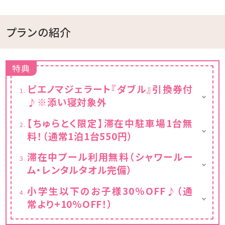
プランの紹介
特典
ピエノマジェラート『ダブル』引換券付
♪※添い寝対象外
カップ or コーンがお選びいただけます
【ちゅらとく限定】滞在中駐車場1台無
※『ピエノマジェラート』が休業日でご利用い
料！（通常1泊1台550円）
ただけない場合は、
ホテル内で使える500円チケットをお渡し
滞在中1室1台利用無料(通常1泊1台550円)
滞在中プール利用無料（シャワールー
いたします。
※2台目からは有料となりますのでご注意くだ
ム・レンタルタオル完備）
さい
※無料利用はチェックイン後～チェックアウト
小学生以下のお子様30％OFF♪（通
日の13:00となります
常より+10%OFF！）
※上記時間外でのご利用の場合は、1,000円/
名（小学生～大人）頂戴いたします
※お子様料金は大人2名からが対象となりま
※プールやビーチ用のバスタオル貸出無料で