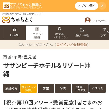
アプリでもっと快適に
×
アプリで開く
通知でセールも見逃さない
沖縄県民のおでかけを応援するサイト
マイページ
ホテル
ホテル
HOME
遊び・体験
ツア
宿泊
レストラン
はいさい！
ゲストさん（
ログイン／会員登録
）
南城・糸満・豊見城
サザンビーチホテル＆リゾート沖
縄
宿泊プラン
地図・
施設紹介
客室
写真
クチコミ
（6件）
アクセス
【祝☆第10回アワード受賞記念】皆さまのお