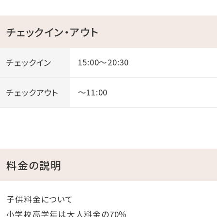
※ウォータースライダーは身長110cm未満、体重120kg
以上の方はご利用いただけません。
チェックイン・アウト
※特典の変更は出来かねます。
チェックイン
15:00～20:30
【インドアプールについて】
※無料利用はチェックイン後～チェックアウト日の13:00
チェックアウト
～11:00
となります。
※上記時間外でのご利用の場合は、1,000円/名（小学
生～大人）頂戴いたします。
※プールやビーチ用のバスタオル貸出無料です。
料金の説明
【添い寝のお子様について】
※添い寝（食事・布団不要）のお子様は食事・寝具・アメ
子供料金について
ニティ類・特典は付いておりません。
小学校高学年は大人料金の70％
※お食事代は現地でお支払いください。