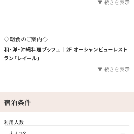
▼ 続きを表示
すので
予めご了承ください。
9月以降の休業日につきましても、確認次第更新いた
します。
◇朝食のご案内◇
和・洋・沖縄料理ブッフェ｜2F オーシャンビューレスト
ラン「レイール」
さらにお子様料金20％OFF⇒30％OFF！Σ(゜Д゜ )
▼ 続きを表示
※大人2名から対象
✼••┈┈••✼••┈┈••✼••┈┈••✼••┈┈••✼••┈┈••✼
宿泊条件
■客室について■
利用人数
・眺望、フロアは当日のお楽しみ♪
大人2名