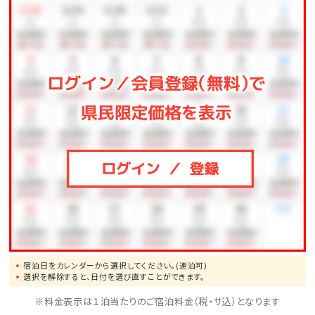
◆開催日程｜毎週土曜日 19:00～19:30
◆出演者は日替わり、イベント内容は変更になる可能
性がございます。
詳細はホテル公式HPをご覧ください。
■注意事項とご案内■
【ガーデンプールについて】
※夏季限定となります。(2026年3月～2026年10月31日
まで)
※無料利用はチェックイン後～チェックアウト日の13:00
となります。
※上記時間外でのご利用の場合は、1,000円/名（小学
宿泊日をカレンダーから選択してください。(連泊可)
選択を解除すると、日付を選び直すことができます。
生～大人）頂戴いたします。
※料金表示は１泊当たりのご宿泊料金（税・サ込）となります
※プールやビーチ用のバスタオル貸出無料です。