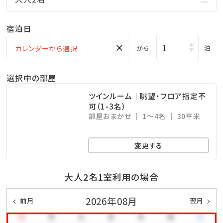
・全室禁煙｜バルコニー付
・冷蔵庫、アイスペール、電気ケトル完備
宿泊日
・奇数フロアに無料製氷機有
×
から
泊
■プラン内容・特典
選択中の部屋
★ピエノマジェラート『ダブル』引換券※添い寝対象外
ツインルーム｜眺望・フロア指定不
・夕朝食ブッフェ付
可（1-3名）
・お子様料金30％OFF♪※大人2名からにて対象
部屋おまかせ
1～4名
30平米
・滞在中プール利用無料
・滞在中駐車場1台無料！(通常1泊1台550円)
変更する
＜毎週開催｜サザンde週末ステージ♪＞
大人2名1室利用の場合
ガーデンプールサイドで心地良い風を感じながら、
2026年08月
前月
翌月
琉球和太鼓・創作エイサー、沖縄音楽LIVEなどをお楽し
みいただけます♪