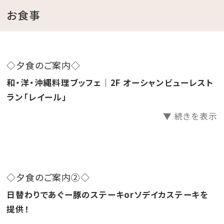
ロ」が創り出す
お食事
とっておきのジェラートをお楽しみください♪
※不定休となりますので、店舗の営業については、
『ピエノマジェラート』
公式インスタグラム
をご確認く
◇夕食のご案内◇
ださい。
※ご滞在中に『ピエノマジェラート』が休業日でご利用
和・洋・沖縄料理ブッフェ｜2F オーシャンビューレスト
いただけない場合は、
ラン「レイール」
ホテル内で使える500円チケットをお渡しいたします。
▼ 続きを表示
※
【8月休業日】 7日（金）、10日（月）、18日（火）、25日
（火） 8/6現在
◇夕食のご案内②◇
※8/7（金）は、台風接近に伴い臨時休業となります。
日替わりであぐー豚のステーキorソデイカステーキを
※休業日につきましは、店舗の状況により
提供！
急遽変更になる場合があり、随時更新予定となりま