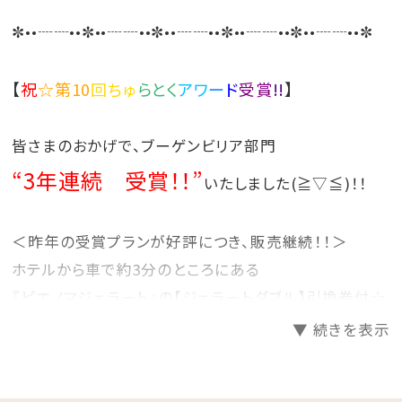
す
す
✼••┈┈••✼••┈┈••✼••┈┈••✼••┈┈••✼••┈┈••✼
【
祝
☆第10
回ちゅ
らとく
アワ
ー
ド
受賞
!!
】
皆さまのおかげで、ブーゲンビリア部門
“3年連続 受賞！！”
いたしました(≧▽≦)！！
＜昨年の受賞プランが好評につき、販売継続！！＞
ホテルから車で約3分のところにある
『ピエノマジェラート』の【ジェラートダブル】引換券付☆
カップ or コーンをお選びいただけます♪
▼ 続きを表示
県内唯一の「世界ジェラート騎士」「ジェラートマエスト