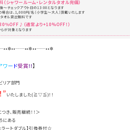
料（シャワールーム・レンタルタオル完備）
～チェックアウト日の13:00となります
場合は、1,000円/名（小学生～大人）頂戴いたします
スタオル貸出無料です
％OFF♪（通常より+10%OFF！）
からが対象となります
┈••✼••┈┈••✼••┈┈••✼
アワ
ー
ド
受賞
!!
】
ビリア部門
！”
いたしました(≧▽≦)！！
つき、販売継続！！＞
ろにある
ェラートダブル】引換券付☆