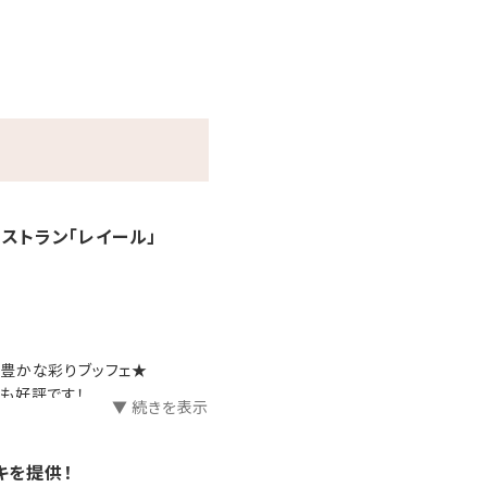
レストラン「レイール」
豊かな彩りブッフェ★
も好評です！
▼ 続きを表示
す。
キを提供！