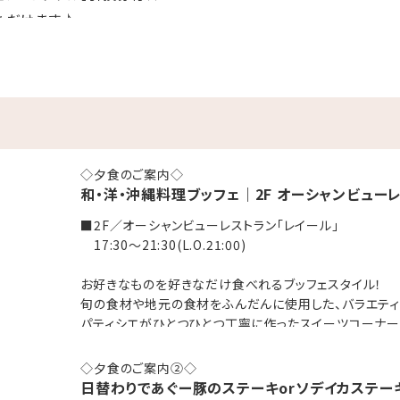
いただけます♪
騎士」「ジェラートマエストロ」が創り出す
楽しみください♪
舗の営業については、
式インスタグラム
をご確認ください。
ラート』が休業日でご利用いただけない場合は、
◇夕食のご案内◇
和・洋・沖縄料理ブッフェ｜2F オーシャンビュー
ケットをお渡しいたします。
■2F／オーシャンビューレストラン「レイール」
0日（月）、18日（火）、25日（火） 8/6現在
17:30～21:30(L.O.21:00)
お好きなものを好きなだけ食べれるブッフェスタイル！
伴い臨時休業となります。
旬の食材や地元の食材をふんだんに使用した、バラエティ
の状況により
パティシエがひとつひとつ丁寧に作ったスイーツコーナー
、随時更新予定となりますので
※お子様の食事代は現地にてお支払いをお願いいたしま
◇夕食のご案内②◇
幼児 1,100円 ／ 3歳以下 無料
日替わりであぐー豚のステーキorソデイカステー
しても、確認次第更新いたします。