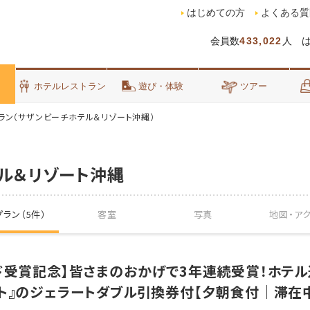
はじめての方
よくある質
会員数
433,022
人 
泊
ホテルレストラン
遊び・体験
ツアー
ラン（サザンビーチホテル＆リゾート沖縄）
ル＆リゾート沖縄
ラン（5件）
客室
写真
地図・
ア
ド受賞記念】皆さまのおかげで3年連続受賞！ホテ
ト』のジェラートダブル引換券付【夕朝食付｜滞在