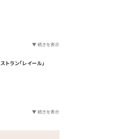
意しております。
▼ 続きを表示
レストラン「レイール」
▼ 続きを表示
X】に変更可(予約制)
す。