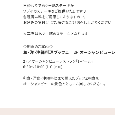
※アルコールの飲み放題は、お一人様2,530円にてご用
日替わりであぐー豚ステーキか
ソデイカステーキをご提供いたします♪
各種調味料をご用意しておりますので、
0％OFF！Σ(゜Д゜ )
お好みの味付けにて、好きなだけお召し上がりください
※写真はあぐー豚のステーキとなります
┈••✼••┈┈••✼••┈┈••✼
＜調味料＞
◇朝食のご案内◇
No.1ソース
和・洋・沖縄料理ブッフェ｜2F オーシャンビュー
食べる島ラー油
2F／オーシャンビューレストラン「レイール」
シークヮーサーポン酢
6:30～10:00（L.O.9:30）
赤マルステーキソース味噌
しみ♪
粟国の塩
和食・洋食・沖縄料理まで揃えたブッフェ朝食を
ガーリックチップ...他
オーシャンビューの景色とともにお楽しみください。
気ケトル完備
有
※お部屋でお召し上がりいただける【ブレックファストBO
※お子様の食事代は現地にてお支払いをお願いいたしま
幼児 1,320円 ／ 3歳以下 無料
ル』引換券※添い寝対象外