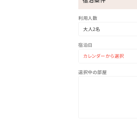
・夕朝食ブッフェ付
・お子様料金30％OFF♪
利用人数
・滞在中プール利用無料
大人2名
・滞在中駐車場1台無料！(通常
宿泊日
＜毎週開催｜サザンde週末
ガーデンプールサイドで心地
琉球和太鼓・創作エイサー、
選択中の部屋
◆開催日程｜毎週土曜日 19:0
◆出演者は日替わり、イベン
詳細はホテル公式HPをご
■注意事項とご案内■
【ガーデンプールについて】
※夏季限定となります。(202
※無料利用はチェックイン後～