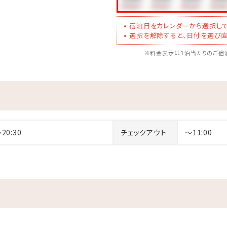
は、1,000円/名（小学生～大人）頂戴いたします。
オル貸出無料です。
宿泊日をカレンダーから選択して
選択を解除すると、日付を選び直
110cm未満、体重120kg以上の方はご利用いただけません。
す。
※料金表示は１泊当たりのご宿泊
チェックアウト日の13:00となります。
は、1,000円/名（小学生～大人）頂戴いたします。
オル貸出無料です。
～20:30
チェックアウト
～11:00
のお子様は食事・寝具・アメニティ類・特典は付いておりません。
ください。