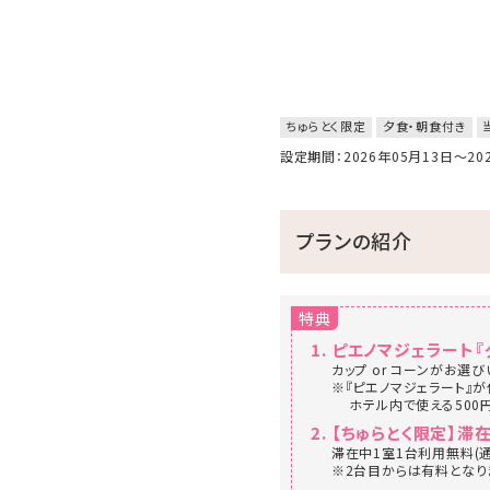
ちゅらとく限定
夕食・朝食付き
設定期間：2026年05月13日～2
プランの紹介
特典
ピエノマジェラート
カップ or コーンがお選
※『ピエノマジェラート』
ホテル内で使える500円
【ちゅらとく限定】滞在
滞在中1室1台利用無料(通
※2台目からは有料となり