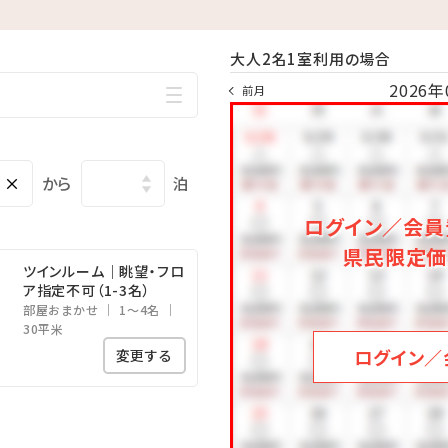
※大人2名からにて対象
大人2名1室利用の場合
2026年
前月
1泊1台550円)
ステージ♪＞
×
から
泊
良い風を感じながら、
沖縄音楽LIVEなどをお楽しみいただけます♪
ログイン／会員
0～19:30
県民限定価
ツインルーム｜眺望・フロ
ト内容は変更になる可能性がございます。
ア指定不可（1-3名）
覧ください。
部屋おまかせ
1～4名
30平米
ログイン／
変更する
6年3月～2026年10月31日まで)
チェックアウト日の13:00となります。