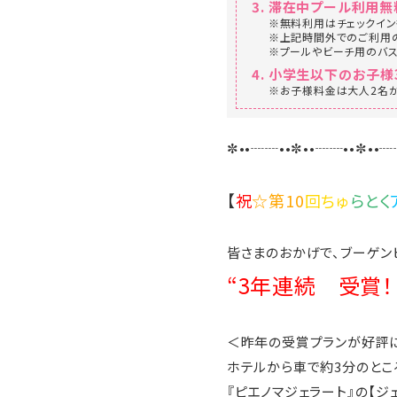
滞在中プール利用無
※無料利用はチェックイン後
※上記時間外でのご利用の
※プールやビーチ用のバ
小学生以下のお子様30
※お子様料金は大人2名
✼••┈┈••✼••┈┈••✼••┈
【
祝
☆第10
回ちゅ
らとく
皆さまのおかげで、ブーゲン
“3年連続 受賞！
＜昨年の受賞プランが好評に
ホテルから車で約3分のとこ
『ピエノマジェラート』の【ジ