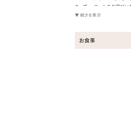
カップ or コーンをお選び
▼ 続きを表示
県内唯一の「世界ジェラート
とっておきのジェラートをお
※不定休となりますので、店
お食事
『ピエノマジェラート』
公
※ご滞在中に『ピエノマジェ
ホテル内で使える500円チ
※
【8月休業日】 7日（金）、1
※8/7（金）は、台風接近に
※休業日につきましは、店舗
急遽変更になる場合があり
予めご了承ください。
9月以降の休業日につきま