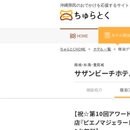
沖縄県民のおでかけを応援するサイト
ホテル宿
HOME
ちゅらとくHOME
ホテル一覧
宿泊プ
南城・糸満・豊見城
サザンビーチホテ
施設紹介
宿泊プ
【祝☆第10回アワー
店『ピエノマジェラー