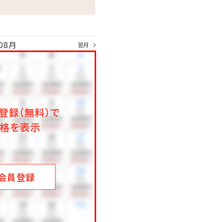
08月
翌月
登録（無料）で
格を表示
会員登録