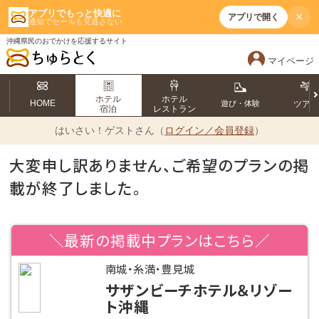
アプリでもっと快適に
×
アプリで開く
通知でセールも見逃さない
沖縄県民のおでかけを応援するサイト
マイページ
ホテル
ホテル
HOME
遊び・体験
ツア
宿泊
レストラン
はいさい！
ゲストさん（
ログイン／会員登録
）
大変申し訳ありません、ご希望のプランの掲
載が終了しました。
＼最新の掲載中プランはこちら／
南城・糸満・豊見城
サザンビーチホテル＆リゾー
ト沖縄