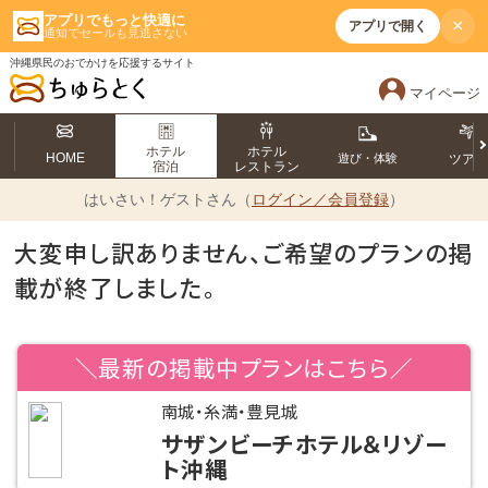
アプリでもっと快適に
×
アプリで開く
通知でセールも見逃さない
沖縄県民のおでかけを応援するサイト
マイページ
ホテル
ホテル
HOME
遊び・体験
ツア
宿泊
レストラン
はいさい！
ゲストさん（
ログイン／会員登録
）
大変申し訳ありません、ご希望のプランの掲
載が終了しました。
＼最新の掲載中プランはこちら／
南城・糸満・豊見城
サザンビーチホテル＆リゾー
ト沖縄