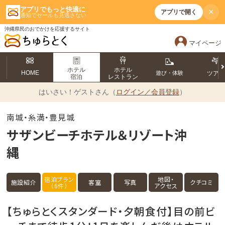
アプリでもっと快適に
×
アプリで開く
通知でセールも見逃さない
沖縄県民のおでかけを応援するサイト
マイページ
ホテル
ホテル
HOME
遊び・体験
ツア
宿泊
レストラン
はいさい！
ゲストさん（
ログイン／会員登録
）
南城・糸満・豊見城
サザンビーチホテル＆リゾート沖
縄
宿泊プラン
地図・
施設紹介
客室
写真
クチコミ
（6件）
アクセス
【ちゅらとくスタンダード・夕朝食付】目の前ビ