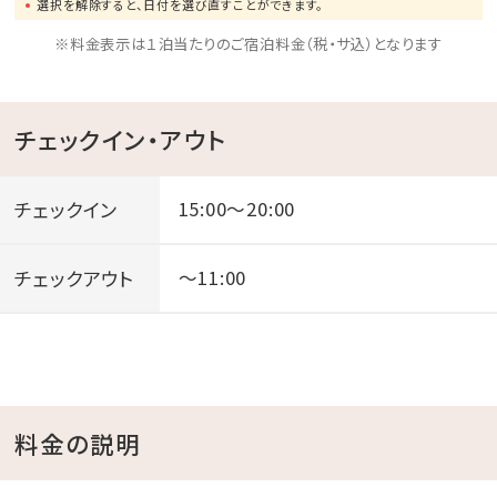
｡oＯo｡.:*:.<ホテル週末イベント>｡oＯo｡.:*:.
選択を解除すると、日付を選び直すことができます。
県内外各地で活躍する琉球和太鼓や
※料金表示は１泊当たりのご宿泊料金（税・サ込）となります
創作エイサーの演舞、沖縄民謡＆POPS歌手のLIVEを
開催♪
チェックイン・アウト
◆開催日程｜毎週金・土曜日
◆出演者は日替わり、イベント内容は変更になる可能
性がございます。
チェックイン
15:00～20:00
詳細はホテル公式HPをご覧ください。
チェックアウト
～11:00
＜注意事項＞
※お子様料金は大人2名から適用となります
※プール無料利用はチェックイン後～チェックアウト日
の13:00となります
料金の説明
※上記時間外でのご利用の場合は、1,000円/名（小学
生～大人）頂戴いたします