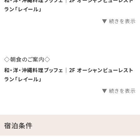
和・洋・沖縄料理ブッフェ｜2F オーシャンビューレスト
◇プール利用無料
ラン「レイール」
◇滞在中1室1台利用無料(通常1泊1台550円)
▼ 続きを表示
※2台目からは有料となりますのでご注意ください
【夕食のご案内】 ※いづれかお選び頂けます。
営業時間 ／ 17：30～22：00(L.O.21：30)
◇朝食のご案内◇
①オーシャンビューレストラン「レイール」
和・洋・沖縄料理ブッフェ｜2F オーシャンビューレスト
和洋中・沖縄料理などバラエティ豊かな彩りブッフェ
ラン「レイール」
②プールサイドレストラン「サザンテラス」
旬の食材や地元の食材を使用したセットメニューをご
▼ 続きを表示
用意
※「お子様」としてご予約いただく場合、
②のレストランではお子様メニューでのご提供となり
宿泊条件
ます。
※添寝のお子様のご夕食は含まれておりません。