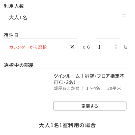
利用人数
※夕食は事前のご予約をおすすめいたします。
大人1名
※12/24～25、12/31～1/2はブッフェレストランのみの
ご案内となります。
宿泊日
予めご了承ください。
×
から
泊
【朝食のご案内】
・オーシャンビューレストラン「レイール」
選択中の部屋
営業時間 ／ 6:30～10:30(L.O10:00)
ツインルーム｜眺望・フロア指定不
可（1-3名）
和・洋・沖縄料理まで揃えたブッフェ朝食
部屋おまかせ
1～4名
30平米
【プール営業について】
変更する
◆ガーデンプール
・場所：1階（屋外）
大人1名1室利用の場合
・遊泳期間：3月20日～10月末まで