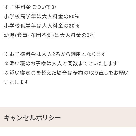
※ウォータースライダーは身長110cm以下、体重120kg
≪子供料金について≫
以上の方はご利用いただけません
小学校高学年は大人料金の80％
小学校低学年は大人料金の80％
幼児(食事・布団不要)は大人料金の0％
※お子様料金は大人2名から適用となります
※添い寝のお子様は大人と同数までといたします
※添い寝定員を超えた場合は予約の取り直しをお願い
いたします
キャンセルポリシー