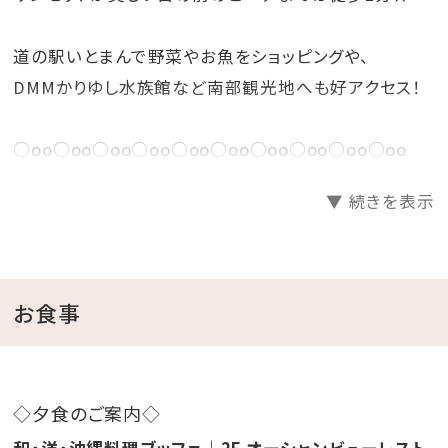
道の駅いとまんで野菜やお魚をショッピングや、
DMMかりゆし水族館など南部観光地へも好アクセス！
○oo○oo○oo○oo○oo○oo○oo○oo○oo○oo
▼ 続きを表示
■ 客室について ■
・全室禁煙｜バルコニー付
・冷蔵庫、アイスペール、電気ケトル完備
・奇数フロアに無料製氷機有
お食事
■ プラン内容・お楽しみポイント♪ ■
◇夕食ブッフェ付
◇夕食のご案内◇
◇朝食ブッフェ付