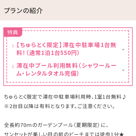
プランの紹介
特典
【ちゅらとく限定】滞在中駐車場1台無
料！（通常1泊1台550円）
滞在中1室1台利用無料(通常1泊1台550円)
滞在中プール利用無料（シャワールー
※2台目からは有料となりますのでご注意くだ
ム・レンタルタオル完備）
さい。
※無料利用はチェックイン後～チェックアウト
日の13:00となります。
※上記時間外でのご利用の場合は、1,000円/
ちゅらとく限定で滞在中駐車場利用時、1室1台無料♪
名（小学生～大人）頂戴いたします。
※プールやビーチ用のバスタオル貸出無料で
※2台目以降は有料となります。ご注意ください。
す。
全長約70ｍのガーデンプール（夏期限定）に、
サンセットが美しい目の前のビーチまでは徒歩1分★