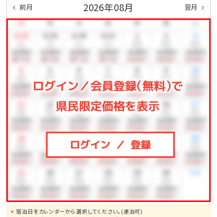
2026年08月
・遊泳時間：9:00～18:00
前月
翌月
※11月～3月下旬までは冬期クローズとなります
プール開きは2026年3月下旬予定です
◆インドアプール
・場所：1F（屋内）
・遊泳期間：通年
・遊泳時間：9:00～21:00
【添い寝のお子様について】
※添い寝（食事・布団不要）のお子様は
食事・寝具・アメニティ類・特典は付いておりません。
※お食事代は現地でお支払いください。
宿泊日をカレンダーから選択してください。(連泊可)