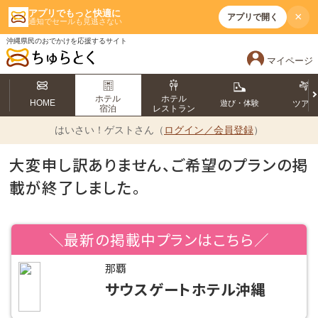
アプリでもっと快適に
×
アプリで開く
通知でセールも見逃さない
沖縄県民のおでかけを応援するサイト
マイページ
ホテル
ホテル
HOME
遊び・体験
ツア
宿泊
レストラン
はいさい！
ゲストさん（
ログイン／会員登録
）
大変申し訳ありません、ご希望のプランの掲
載が終了しました。
＼最新の掲載中プランはこちら／
那覇
サウスゲートホテル沖縄