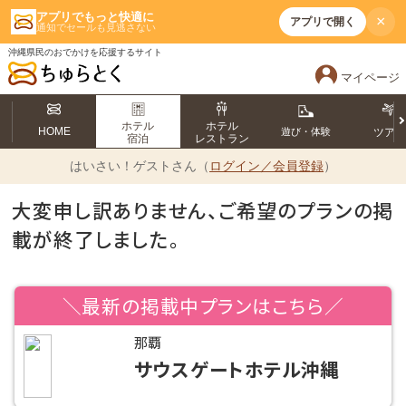
アプリでもっと快適に
×
アプリで開く
通知でセールも見逃さない
沖縄県民のおでかけを応援するサイト
マイページ
ホテル
ホテル
HOME
遊び・体験
ツア
宿泊
レストラン
はいさい！
ゲストさん（
ログイン／会員登録
）
大変申し訳ありません、ご希望のプランの掲
載が終了しました。
＼最新の掲載中プランはこちら／
那覇
サウスゲートホテル沖縄