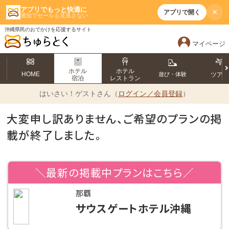
アプリでもっと快適に
×
アプリで開く
通知でセールも見逃さない
沖縄県民のおでかけを応援するサイト
マイページ
ホテル
ホテル
HOME
遊び・体験
ツア
宿泊
レストラン
はいさい！
ゲストさん（
ログイン／会員登録
）
大変申し訳ありません、ご希望のプランの掲
載が終了しました。
＼最新の掲載中プランはこちら／
那覇
サウスゲートホテル沖縄