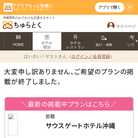
アプリでもっと快適に
×
アプリで開く
通知でセールも見逃さない
沖縄県民のおでかけを応援するサイト
マイページ
ホテル
ホテル
HOME
遊び・体験
ツア
宿泊
レストラン
はいさい！
ゲストさん（
ログイン／会員登録
）
大変申し訳ありません、ご希望のプランの掲
載が終了しました。
＼最新の掲載中プランはこちら／
那覇
サウスゲートホテル沖縄