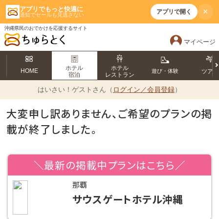
アプリでもっと快適に
×
アプリで開く
通知でセールも見逃さない
沖縄県民のおでかけを応援するサイト
マイページ
ホテル
ホテル
HOME
遊び・体験
ツア
宿泊
レストラン
はいさい！
ゲストさん（
ログイン／会員登録
）
大変申し訳ありません、ご希望のプランの掲
載が終了しました。
＼最新の掲載中プランはこちら／
那覇
サウスゲートホテル沖縄