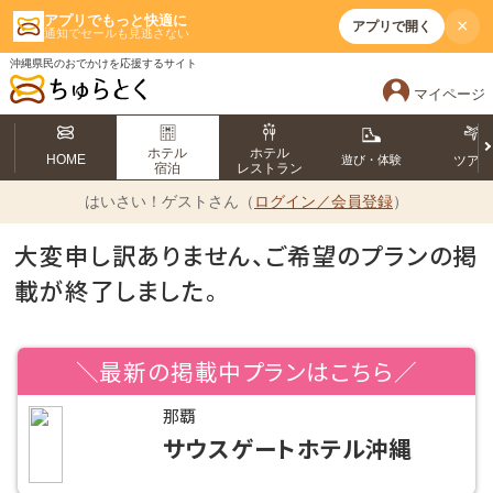
アプリでもっと快適に
×
アプリで開く
通知でセールも見逃さない
沖縄県民のおでかけを応援するサイト
マイページ
ホテル
ホテル
HOME
遊び・体験
ツア
宿泊
レストラン
はいさい！
ゲストさん（
ログイン／会員登録
）
大変申し訳ありません、ご希望のプランの掲
載が終了しました。
＼最新の掲載中プランはこちら／
那覇
サウスゲートホテル沖縄