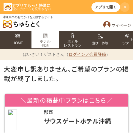
アプリでもっと快適に
×
アプリで開く
通知でセールも見逃さない
沖縄県民のおでかけを応援するサイト
マイページ
ホテル
ホテル
HOME
遊び・体験
ツア
宿泊
レストラン
はいさい！
ゲストさん（
ログイン／会員登録
）
大変申し訳ありません、ご希望のプランの掲
載が終了しました。
＼最新の掲載中プランはこちら／
那覇
サウスゲートホテル沖縄