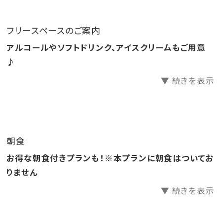
ます。
フリースペースのご案内
■駐車場料金：1泊1,500円
アルコールやソフトドリンク、アイスクリームもご用意
※満車の場合は近隣のコインパーキングのご利用をお
♪
願いいたします。
▼ 続きを表示
■小学生以下のお子さまの予約にいて
・本プランに限り大人1名につき小学生1名まで添い寝
（無料）でのご宿泊が可能です。
朝食
・小学生未満（未就学）のお子さまは大人の人数に関係
お得な朝食付きプランも！※本プランに朝食はついてお
なく添寝可能です。
りません
・ベッド及びアメニティー類はつきません。
▼ 続きを表示
・小学生のお子さまが大人人数を越える場合は、通常料
金がかかります。