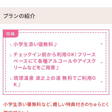
プランの紹介
特典
小学生添い寝無料♪
・大人1名につき小学生1名まで添い寝（無料）
チェックイン前から利用OK！フリース
でのご宿泊が可能です。
ペースにて各種アルコールやアイスク
※小学生以下のお子様さまの添い寝のお申し
込みは、幼児【食事・布団なし】の項目にご入
リームなどをご用意♪
力ください。
【フリースペース営業時間】
琉球温泉 波之上の湯 無料でご利用O
13：00～17：00（アルコール / アイスクリーム
K♪
提供時間13：00～15：00）
※イベントなど会場貸し切りにより休業する場
内湯・露天風呂・サウナを完備しております。
合もございます。
6:00～24:00 ※最終受付23：30
※昼間清掃のため11:00 ～ 14:00まで一時ク
小学生添い寝無料など、嬉しい特典付きのちゅらとく
ローズ