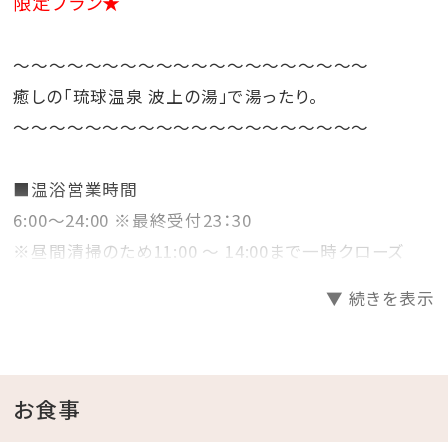
限定プラン★
～～～～～～～～～～～～～～～～～～～～
癒しの「琉球温泉 波上の湯」で湯ったり。
～～～～～～～～～～～～～～～～～～～～
■温浴営業時間
6:00～24:00 ※最終受付23：30
※昼間清掃のため11:00 ～ 14:00まで一時クローズ
▼ 続きを表示
■2階シースループール
4月～10月／8:00～23：00
11月～3月／8:00～18：00
お食事
※温水ではございません。
※落雷の恐れや悪天時は安全の為ご利用を中止いたし