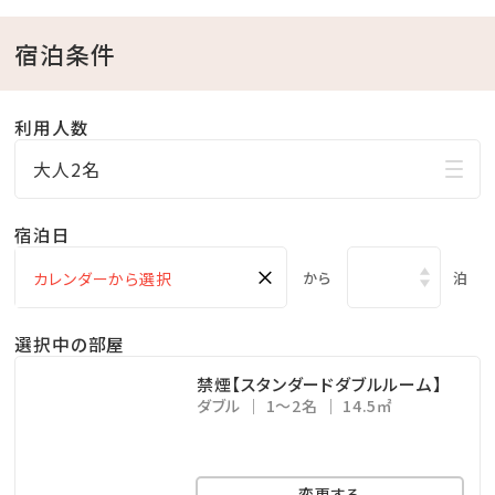
※あくまで添い寝が無料です。ベットを使用される場合
宿泊条件
は大人と同額料金になります。
※添寝の場合、お子様のお食事料金は別途発生いたし
利用人数
ます。現地にてお支払いお願いいたします。（朝食／1人
大人2名
当たり 1,400円）
※小学生以下のお子様さまの添い寝のお申し込みは、
宿泊日
幼児【食事・布団なし】の項目にご入力ください。
×
から
泊
※大人の人数を越える小学生、またはベッド＆アメニテ
ィ類が必要な小学生のお子さまは大人の項目にご入力
選択中の部屋
ください。
禁煙【スタンダードダブルルーム】
ダブル
1～2名
14.5㎡
＼ホテルからのお知らせ／
最上階スカイプールのご案内
期間 3月28日（土）～10月31日（土）
変更する