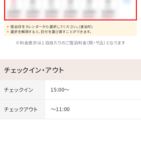
【飲食について】
・プールサイドでの飲食が可能です。
宿泊日をカレンダーから選択してください。(連泊可)
・フードメニュー（グリルプレート等）はBARにてご提供
選択を解除すると、日付を選び直すことができます。
いたします。
※料金表示は１泊当たりのご宿泊料金（税・サ込）となります
・飲み放題のご用意はございません。
・雨天時は、ワンドリンクをBARにてご提供いたします。
チェックイン・アウト
その他詳細につきましては、随時公式ホームページにて
ご案内致します。
チェックイン
15:00～
チェックアウト
～11:00
o○.｡o○.｡o○.｡o○.｡o○.｡o○.｡o○.｡o○.。o○
◆リゾーツ琉球系列ホテルのご紹介◆
琉球温泉 瀬長島ホテル
沖縄の絶景と癒しを堪能する極上のリゾートホテル