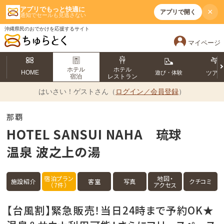
アプリでもっと快適に
×
アプリで開く
通知でセールも見逃さない
沖縄県民のおでかけを応援するサイト
マイページ
ホテル
ホテル
HOME
遊び・体験
ツア
宿泊
レストラン
はいさい！
ゲストさん（
ログイン／会員登録
）
那覇
HOTEL SANSUI NAHA 琉球
温泉 波之上の湯
宿泊プラン
地図・
施設紹介
客室
写真
クチコミ
（7件）
アクセス
【台風割】緊急販売！当日24時まで予約OK★