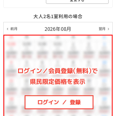
【昼の部】
時間：13:00～16:00
大人2名1室利用の場合
料金：ご宿泊者様無料
2026年08月
前月
翌月
内容：フード・ドリンクの提供はございません（お持ち込
み可能）
外来利用：不可
※16:00～17:00は清掃および準備のためクローズいた
します。
【夜の部】
時間：17:00～23:00（最終入場 22:00）
料金：ワンドリンク制
ご宿泊者様：1,000円
外来のお客様：2,000円（温泉＋プールテラス利用込み）