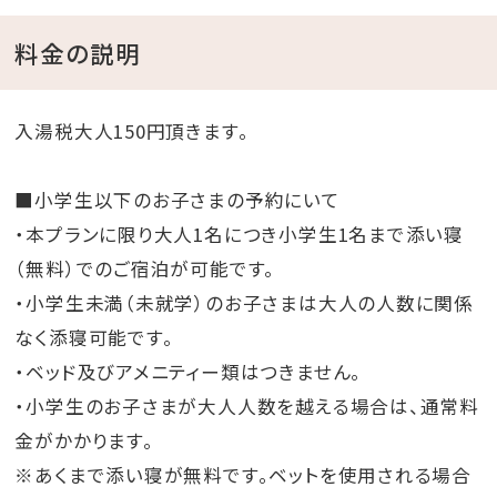
料金の説明
ホテルアクアチッタナハ
シースループールと朝食が人気の癒しと快適さが魅力
入湯税大人150円頂きます。
のホテル
■小学生以下のお子さまの予約にいて
HOTEL SANSUI NAHA 琉球温泉 波之上の湯
・本プランに限り大人1名につき小学生1名まで添い寝
天然温泉とシースループールを備えたアーバンリゾート
（無料）でのご宿泊が可能です。
ホテル
・小学生未満（未就学）のお子さまは大人の人数に関係
なく添寝可能です。
Hotel Cocktail Stay Naha
・ベッド及びアメニティー類はつきません。
松山に位置するデザイナーズホテル「私らしく、旅を楽し
・小学生のお子さまが大人人数を越える場合は、通常料
むホテル」
金がかかります。
o○.｡o○.｡o○.｡o○.｡o○.｡o○.｡o○.｡o○.。o○
※あくまで添い寝が無料です。ベットを使用される場合