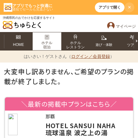
アプリでもっと快適に
×
アプリで開く
通知でセールも見逃さない
沖縄県民のおでかけを応援するサイト
マイページ
ホテル
ホテル
HOME
遊び・体験
ツア
宿泊
レストラン
はいさい！
ゲストさん（
ログイン／会員登録
）
大変申し訳ありません、ご希望のプランの掲
載が終了しました。
＼最新の掲載中プランはこちら／
那覇
HOTEL SANSUI NAHA
琉球温泉 波之上の湯