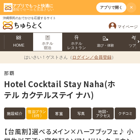
アプリでもっと快適に
×
アプリで開く
通知でセールも見逃さない
沖縄県民のおでかけを応援するサイト
マイページ
ホテル
ホテル
HOME
遊び・体験
ツア
宿泊
レストラン
はいさい！
ゲストさん（
ログイン／会員登録
）
那覇
Hotel Cocktail Stay Naha(ホ
テル カクテルステイ ナハ)
宿泊プラン
地図・
施設紹介
客室
写真
クチコミ
（8件）
アクセス
【台風割】選べるメイン×ハーフブッフェ♪ 小