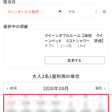
宿泊日
・朝食付き
・人数追加の場合、現地にてお支払い下さいませ。
×
から
泊
（定員：1室2名）
選択中の部屋
【ラウンジサービス】
クイーンダブルルーム 【海側 クイ
ーンベッド ミストシャワー 禁煙】
1階レストランにてソフトドリンク＆スナックをご提供
ダブル
1～2名
16㎡
(ご宿泊者限定 毎日（12：00～18：00）無料ラウンジサ
ービス)
変更する
大人2名1室利用の場合
【お車でお越しのお客様へ】
2026年08月
ホテルより徒歩1分
前月
翌月
●D-Park ※青空駐車場
24時間 900円(前払い精算)
※販売機にて駐車券購入後、ダッシュボードの見えやす