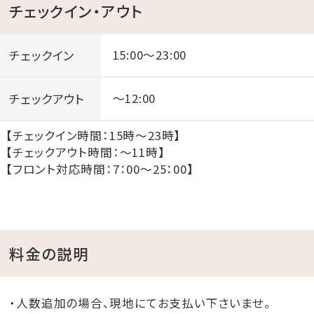
チェックイン・アウト
◆ 1Fにレストランを併設
◆ 車で、那覇周辺の主要スポットへらくらくアクセス！国
際通り・ウミカジテラス・Tギャラリア（DFS）
チェックイン
15:00～23:00
◆ 那覇市内唯一の海水浴場「波の上ビーチ」まで徒歩8
分！
チェックアウト
～12:00
◆ 那覇空港より車で最速6分（うみそらトンネル経由）
【チェックイン時間：15時～23時】
◆ 主要施設へアクセスらくらく最高の立地！
【チェックアウト時間：～11時】
那覇市の繁華街「松山」に立地しており、ご自由に
【フロント対応時間：7：00～25：00】
「那覇」の街を
お楽しみいただけます。ファミリー・カップルにオスス
メ。
料金の説明
o○.｡o○.｡o○.｡o○.｡o○.｡o○.｡o○.｡o○.。o○
◆リゾーツ琉球系列ホテルのご紹介◆
・人数追加の場合、現地にてお支払い下さいませ。
琉球温泉 瀬長島ホテル