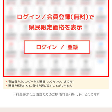
い位置に
駐車場利用券を置いてください。
●カクテルプラザ ※立体駐車場
800円/12時間～20時間迄(出し入れ不可)
以降1時間毎100円加算
【多機能ミストシャワールーム】
多機能シャワーが大好評いただいております。
全身ミストシャワーで体の芯からリフレッシュ！
※ダブルルーム/モデレートダブル/ツインルーム/キング
宿泊日をカレンダーから選択してください。(連泊可)
ルーム
選択を解除すると、日付を選び直すことができます。
※料金表示は１泊当たりのご宿泊料金（税・サ込）となります
◇ここがポイント◇
◆ 2021年4月1日OPEN