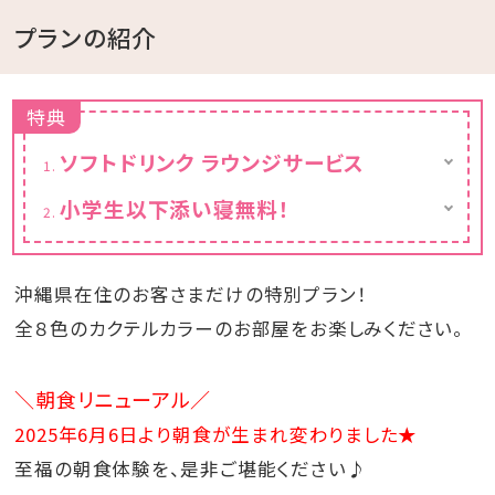
プランの紹介
特典
ソフトドリンク ラウンジサービス
【ラウンジサービス】
小学生以下添い寝無料！
1階レストランにてソフトドリンク＆スナックを
小学生添い寝のお子さまは、幼児（食事・布団
ご提供
なし）にてお申込みください。
(ご宿泊者限定 毎日（12：00～18：00）無料
ラウンジサービス)
沖縄県在住のお客さまだけの特別プラン！
全８色のカクテルカラーのお部屋をお楽しみください。
＼朝食リニューアル／
2025年6月6日より朝食が生まれ変わりました★
至福の朝食体験を、是非ご堪能ください♪