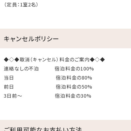
（定員：1室2名）
沖縄の絶景と癒しを堪能する極上のリゾートホテル
ホテルアクアチッタナハ
シースループールと朝食が人気の癒しと快適さが魅力
キャンセルポリシー
のホテル
◆◇◆取消（キャンセル）料金のご案内◆◇◆
HOTEL SANSUI NAHA 琉球温泉 波之上の湯
連絡なしの不泊 宿泊料金の100%
天然温泉とシースループールを備えたアーバンリゾート
当日 宿泊料金の80%
ホテル
前日 宿泊料金の50%
3日前～ 宿泊料金の30%
Hotel Cocktail Stay Naha
松山に位置するデザイナーズホテル「私らしく、旅を楽し
むホテル」
o○.｡o○.｡o○.｡o○.｡o○.｡o○.｡o○.｡o○.。o○
ご利用可能なお支払い方法