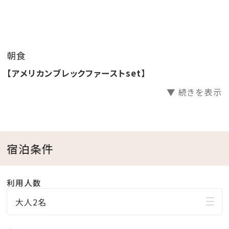
・10種類以上のフリードリンク
※食物アレルギー対応については公式HPにてご確認く
朝食
ださい。
【アメリカンブレックファーストset】
【営業時間】 AM7:00～AM10:30（ラストオーダー
▼ 続きを表示
AM9:30）
【通常料金】
宿泊条件
大人：2,200円（税込）
お子様（6歳未満）：無料（サイドビュッフェのみ利用可）
利用人数
大人2名
□□□□□□□□□□□□□□□□□□□□□