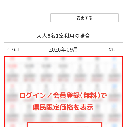
※お子様の添い寝に関しまして、未就学児（0歳～6歳）
は無料でございます。
変更する
但し、大人1名様につき添い寝のお子様は1名様までと
させていただいております。
大人6名1室利用の場合
【沖縄県宿泊税について】
2026年09月
前月
翌月
いつもホテルアンテルーム那覇をご愛顧いただき、誠に
ありがとうございます。
2027年2月1日（月）のご宿泊分より、「沖縄県宿泊税」が
導入されます。
ご宿泊料金に宿泊税は含まれておりませんため、別途
現地にてお支払いをお願いする場合がございます。
あらかじめご了承くださいますようお願い申し上げま
す。