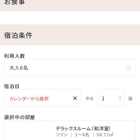
お食事
・FREE Wi-Fi完備
・全室禁煙（2Fの喫煙所をご利用ください）
宿泊条件
≪HOTEL-館内-≫
・レストラン(ANTEROOM MEALS)
利用人数
・ラウンジ
・コインランドリー 24H
大人6名
≪PARKING-駐車場-≫
宿泊日
・52台（先着順）一泊1，500円（税込）
×
から
泊
※満車時は近隣コインパーキングご案内となります。
選択中の部屋
デラックスルーム（和洋室）
■■■ 添い寝に関しまして ■■■
ツイン
1～6名
56.72㎡