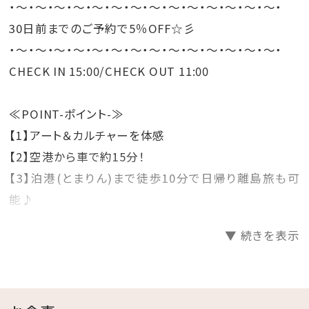
・～・～・～・～・～・～・～・～・～・～・～・～・～・～・
30日前までのご予約で5％OFF☆彡
・～・～・～・～・～・～・～・～・～・～・～・～・～・～・
CHECK IN 15:00/CHECK OUT 11:00
≪POINT-ポイント-≫
【1】アート＆カルチャーを体感
【2】空港から車で約15分！
【3】泊港(とまりん)まで徒歩10分で日帰り離島旅も可
能♪
▼ 続きを表示
≪ROOM-客室-≫
全室ハーバービュー、全11タイプの客室をご用意。
アートが引き立つシンプルで洗練された空間でお寛ぎく
ださい。