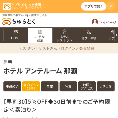
アプリでもっと快適に
×
アプリで開く
通知でセールも見逃さない
沖縄県民のおでかけを応援するサイト
マイページ
ホテル
ホテル
HOME
遊び・体験
ツア
宿泊
レストラン
はいさい！
ゲストさん（
ログイン／会員登録
）
那覇
ホテル アンテルーム 那覇
宿泊プラン
地図・
施設紹介
客室
写真
クチコミ
（9件）
アクセス
【早割30】5％OFF◆30日前までのご予約限
定＜素泊り＞