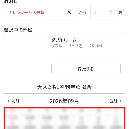
宿泊日
×
【沖縄県宿泊税について】
から
泊
いつもホテルアンテルーム那覇をご愛顧いただき、誠に
選択中の部屋
ありがとうございます。
2027年2月1日（月）のご宿泊分より、「沖縄県宿泊税」が
ダブルルーム
ダブル
1～2名
20.4㎡
導入されます。
ご宿泊料金に宿泊税は含まれておりませんため、別途
現地にてお支払いをお願いする場合がございます。
変更する
あらかじめご了承くださいますようお願い申し上げま
す。
大人2名1室利用の場合
2026年09月
前月
翌月