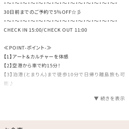
・～・～・～・～・～・～・～・～・～・～・～・～・～・～・
30日前までのご予約で5％OFF☆彡
・～・～・～・～・～・～・～・～・～・～・～・～・～・～・
CHECK IN 15:00/CHECK OUT 11:00
≪POINT-ポイント-≫
【1】アート＆カルチャーを体感
【2】空港から車で約15分！
【3】泊港(とまりん)まで徒歩10分で日帰り離島旅も可
能♪
▼ 続きを表示
≪BREAKFAST-朝食-≫
・7:00～10:00
大パノラマのハーバービューの爽やかな空間で、焼き立
てのパン、切りたてのローストビーフやローストポークな