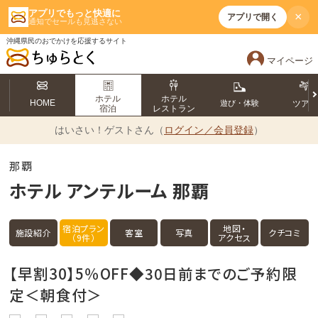
アプリでもっと快適に
×
アプリで開く
通知でセールも見逃さない
沖縄県民のおでかけを応援するサイト
マイページ
ホテル
ホテル
HOME
遊び・体験
ツア
宿泊
レストラン
はいさい！
ゲストさん（
ログイン／会員登録
）
那覇
ホテル アンテルーム 那覇
宿泊プラン
地図・
施設紹介
客室
写真
クチコミ
（9件）
アクセス
【早割30】5％OFF◆30日前までのご予約限
定＜朝食付＞