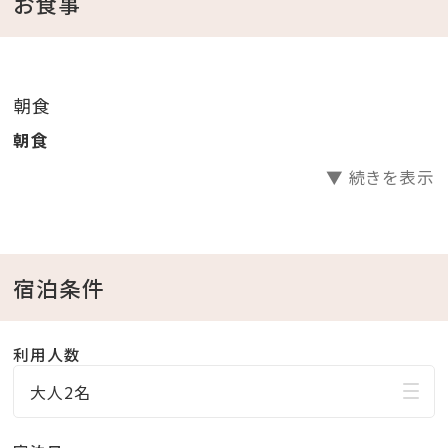
お食事
ど、フレッシュでバラエティ豊かな朝食をビュッフェ形式
でお楽しみください。
朝食
≪ROOM-客室-≫
朝食
全室ハーバービュー、全11タイプの客室をご用意。
▼ 続きを表示
アートが引き立つシンプルで洗練された空間でお寛ぎく
ださい。
・FREE Wi-Fi完備
・全室禁煙（2Fの喫煙所をご利用ください）
宿泊条件
≪HOTEL-館内-≫
利用人数
・レストラン(ANTEROOM MEALS)
大人2名
・ラウンジ
・コインランドリー 24H