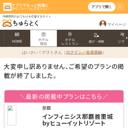
アプリでもっと快適に
×
アプリで開く
通知でセールも見逃さない
沖縄県民のおでかけを応援するサイト
マイページ
ホテル
ホテル
HOME
遊び・体験
ツア
宿泊
レストラン
はいさい！
ゲストさん（
ログイン／会員登録
）
大変申し訳ありません、ご希望のプランの掲
載が終了しました。
＼最新の掲載中プランはこちら／
那覇
インフィニシス那覇首里城
byヒューイットリゾート