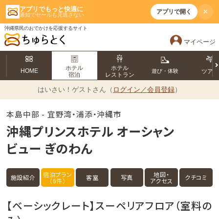
アプリでもっと快適に
×
アプリで開く
通知でセールも見逃さない
沖縄県民のおでかけを応援するサイト
マイページ
ホテル
ホテル
HOME
遊び・体験
ツア
宿泊
レストラン
はいさい！
ゲストさん（
ログイン／会員登録
）
本島中部 - 宜野湾・浦添・沖縄市
沖縄プリンスホテル オーシャン
ビュー ぎのわん
宿泊プラン
地図・
施設紹介
客室
写真
クチコミ
（6件）
アクセス
【ベーシックレート】スーペリアフロア（室料の