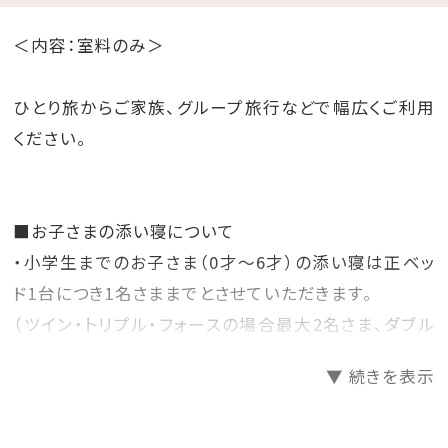
＜内容：室料のみ＞
ひとり旅からご家族、グループ旅行などで幅広くご利用
ください。
■お子さまの添い寝について
・小学生までのお子さま（0才～6才）の添い寝は正ベッ
ド1台につき1名さままでとさせていただきます。
（ツイン・トリプル・フォースの場合最大2名さま、ダブル
の場合最大1名さま）
▼ 続きを表示
※添い寝のお子さまのお食事等につきましては別料金
となりますので、現地にてご精算ください。