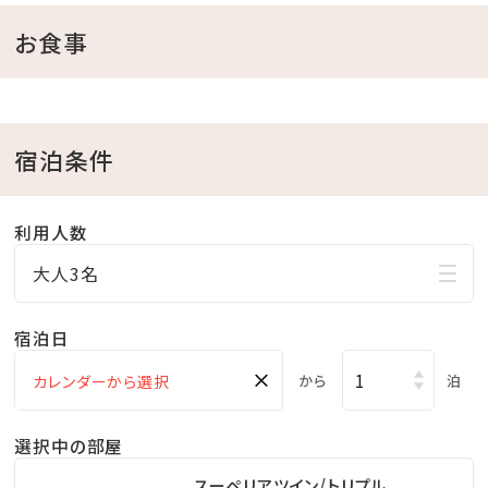
お食事
■客室について
・全室オーシャンビュー、遮るものがない圧倒的な眺望
がお楽しみいただけます。
宿泊条件
刻々と表情を変える空と海の色、夕暮れ時の“沖縄マジ
ックアワー”が旅の記憶を彩ります。
利用人数
・バス・トイレ・洗面セパレートタイプで複数名でも快適
にご利用いただけます。
大人3名
・加湿空気清浄機、館内着、館内用サンダル、スパエリア
用バック、セーフティBOX、除菌スプレー完備。
宿泊日
・全室Wi-Fi接続完備
×
から
泊
・ミネラルウォーター
選択中の部屋
スーペリアツイン/トリプル