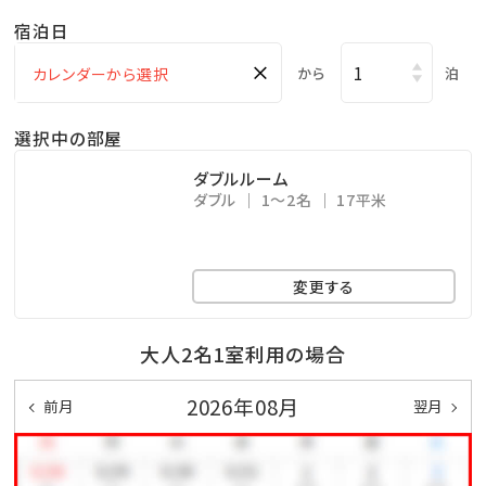
最上階クラブフロアのデラックスツインと４～６階のダ
宿泊日
ブルルームにはコネクティングルームのご用意がござい
×
ます（ドアの内側の扉でお部屋同士がつながっていま
から
泊
す）
選択中の部屋
ご希望のお客様は2室ご予約の上で、直接ホテルまでお
問い合わせください
ダブルルーム
ダブル
1～2名
17平米
※コネクティングルームの空き状況によりご希望に添え
ない場合がございます。予めご了承いただきますようお
願い申し上げます
変更する
◆エコ清掃のご案内◆
大人2名1室利用の場合
SDG’sの観点より連泊のお客様のお部屋清掃は３日に
2026年08月
前月
翌月
１度とさせて頂いております（タオル交換のみ）
尚、ご協力のお礼として、お水、さんぴん茶、パイナップ
ルジュース、ソフトドリンク、オリオン発泡酒の中からお