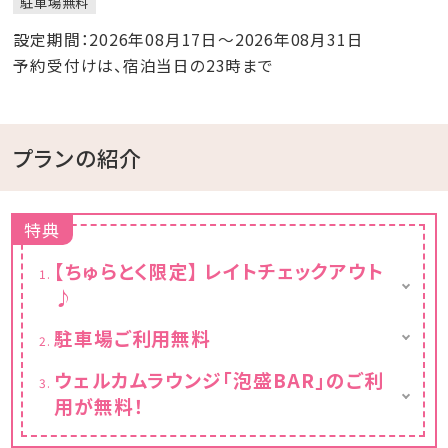
駐車場無料
設定期間：2026年08月17日～2026年08月31日
予約受付けは、宿泊当日の23時まで
プランの紹介
特典
【ちゅらとく限定】 レイトチェックアウト
♪
通常11時チェックアウトのところ12時チェック
駐車場ご利用無料
アウトになる限定プランです。
台数に限りがございます。事前予約不可。
朝はゆっくりとお過ごしください。
ウェルカムラウンジ「泡盛BAR」のご利
用が無料！
ちゅらとくからご予約の方限定で泡盛BARがご