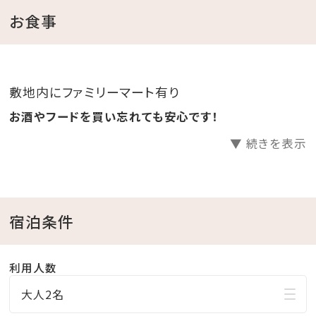
ファミリーマート併設
お食事
館内にエステルーム（BEAUTY YOSHIMURA）あり
チェックイン15：00～24：00
チェックアウト11：00
敷地内にファミリーマート有り
お酒やフードを買い忘れても安心です！
◆駐車場案内◆
▼ 続きを表示
駐車場52台完備（無料・先着順・予約不可）
◆お子様連れにも◆
キッズアメニティー（スリッパ、歯磨きセット、ミニタオル）
宿泊条件
をご用意
１歳未満のお子様にはベビーベッド
利用人数
大人2名
◆コネクティングルームのご紹介◆