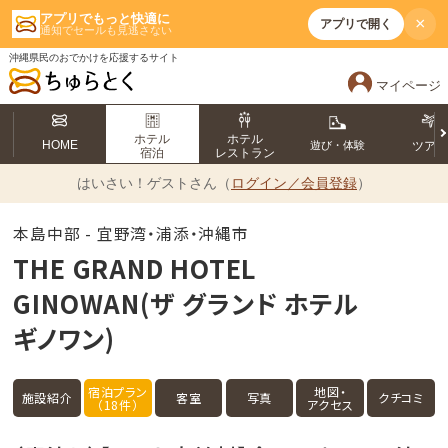
アプリでもっと快適に
×
アプリで開く
通知でセールも見逃さない
沖縄県民のおでかけを応援するサイト
マイページ
ホテル
ホテル
HOME
遊び・体験
ツア
宿泊
レストラン
はいさい！
ゲストさん（
ログイン／会員登録
）
本島中部 - 宜野湾・浦添・沖縄市
THE GRAND HOTEL
GINOWAN(ザ グランド ホテル
ギノワン)
宿泊プラン
地図・
施設紹介
客室
写真
クチコミ
（18件）
アクセス