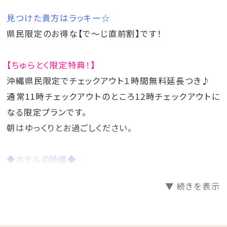
利用頂けます。
ご提供時間：16時～19時
見つけた貴方はラッキー☆
ご提供内容：泡盛3種類、ソフトドリンク、おつま
み
県民限定のお得な【で～じ直前割】です！
※コーヒー、ビールは別料金となります。
【ちゅらとく限定特典！】
沖縄県民限定でチェックアウト１時間無料延長つき♪
通常11時チェックアウトのところ12時チェックアウトに
なる限定プランです。
朝はゆっくりとお過ごしください。
◆ホテルの特徴◆
沖縄本島の大動脈である国道58号線沿いに面し北から
▼ 続きを表示
南へアクセス抜群の好立地
◆施設案内◆