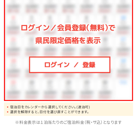
好みのお飲み物をサービスいたします。(3泊以上のお客
様のみ)
※別途清掃を希望されるお客様は清掃料3000円（税込
み）となります。
ご希望のお客様はチェックイン時にフロントへお申しつ
けください。
◆ジュニアスィートルーム及びスィートルームをご予約
されたお客様◆
ジュニアスィートルーム及びスィートルームをご予約さ
れたお客様には、
宿泊日をカレンダーから選択してください。(連泊可)
特別にホテル入口前に専用駐車場をご用意させて頂い
選択を解除すると、日付を選び直すことができます。
ております。
※料金表示は１泊当たりのご宿泊料金（税・サ込）となります