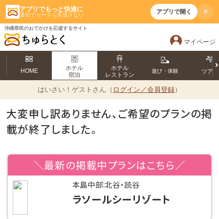
アプリでもっと快適に
×
アプリで開く
通知でセールも見逃さない
沖縄県民のおでかけを応援するサイト
マイページ
ホテル
ホテル
HOME
遊び・体験
ツア
宿泊
レストラン
はいさい！
ゲストさん（
ログイン／会員登録
）
大変申し訳ありません、ご希望のプランの掲
載が終了しました。
＼最新の掲載中プランはこちら／
本島中部:北谷・読谷
ラソールシーリゾート