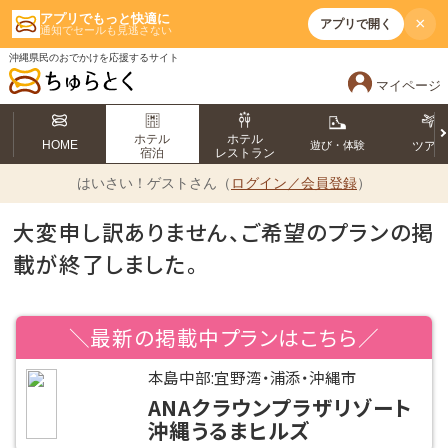
アプリでもっと快適に
×
アプリで開く
通知でセールも見逃さない
沖縄県民のおでかけを応援するサイト
マイページ
ホテル
ホテル
HOME
遊び・体験
ツア
宿泊
レストラン
はいさい！
ゲストさん（
ログイン／会員登録
）
大変申し訳ありません、ご希望のプランの掲
載が終了しました。
＼最新の掲載中プランはこちら／
本島中部:宜野湾・浦添・沖縄市
ANAクラウンプラザリゾート
沖縄うるまヒルズ