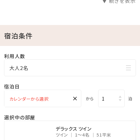
▼ 続きを表示
空気が透き通るこの時期だからこそ、肉眼で見える広が
る星空は、究極の癒し空間。
心も体もリラックスできること間違いなし！
宿泊条件
今とないこのお得な期間に、エネルギーを充電しにお越
しください。
利用人数
大人2名
※この宿泊プランは朝食付きのみ。ディナーをご希望の
際はご自身で別途ご予約下さい。
宿泊日
⇒ ディナープランはこちら
×
※ちゅらとくレストランページへ移動します。
から
泊
選択中の部屋
＼ちゅらとくスタッフが実際に宿泊してきました／
体験動画を見てみる♪
デラックス ツイン
ツイン
1～4名
51平米
※スタッフブログに移動します。