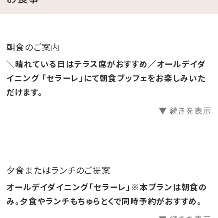
ゾートでまったり癒しの休日はいかがですか。
アクティブな気分なら、今人気のSUPや、シーカヤックな
ど、充実したアクティビティに挑戦！
朝食のご案内
マリンアクティビティは通年営業しているため、SUPやシ
＼晴れている日はテラス席がおすすめ／オールデイダ
ーカヤック、シュノーケリングなどに参加し、我を忘れ
イニング 「セラーレ」にて朝食ブッフェをお楽しみいた
て、透き通る瀬良垣の海を堪能するもよし。
だけます。
▼ 続きを表示
また、沖縄西海岸屈指のサンセットには、心が躍ること
間違いなし。
ゆっくり沈む太陽と、赤く染まっていく果てしない空を眺
めれば、ココロもカラダも癒され、緊張の糸がみるみる
夕食またはランチのご提案
解かれます。
オールデイダイニング「セラーレ」※本プランは朝食の
み。夕食やランチもちゅらとくで同時予約がおすすめ。
夜は天体観測もおススメ。