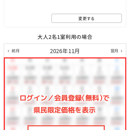
【ワールドオブハイアットプログラムについて】
変更する
本プランは「ワールドオブハイアット」プログラムのポイ
ントおよび滞在カウント加算、メンバーシップ特典利用
大人2名1室利用の場合
（アップグレード、レイトアウト等）は対象外となりご利用
2026年11月
前月
翌月
いただけません。あらかじめご了承ください。
【デポジット（お預かり金）について】
チェックイン時、ご宿泊代表者のお客様にクレジットカ
ードのご登録をいただくか、所定の現金をお預かりさせ
ていただきます。また、お預かり金はご滞在のお支払い
に充当され、余剰金はご出発時にご返金申し上げます。
予めご了承くださいますようお願い申し上げます。