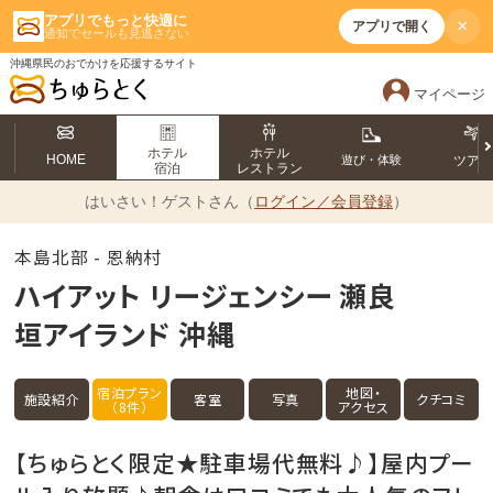
アプリでもっと快適に
×
アプリで開く
通知でセールも見逃さない
沖縄県民のおでかけを応援するサイト
マイページ
ホテル
ホテル
HOME
遊び・体験
ツア
宿泊
レストラン
はいさい！
ゲストさん（
ログイン／会員登録
）
本島北部 - 恩納村
ハイアット リージェンシー 瀬良
垣アイランド 沖縄
宿泊プラン
地図・
施設紹介
客室
写真
クチコミ
（8件）
アクセス
【ちゅらとく限定★駐車場代無料♪】屋内プー