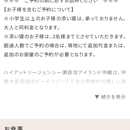
※※※ ご予約の前に必ずお読みください ※※※
ません。
ップ／ バンボチェア／ 補助便座
※16歳未満のお子様がご利用の際は、保護者
浴衣（70cm or 120cm）／ バスローブ／
【お子様を含むご予約について】
＜ インドアプール（屋内）＞
の同伴をお願いいたします。また12歳未満の
子供用ハンガー
【遊泳期間】 8:00-21:00（通年）
※小学生以上のお子様の添い寝は、承っておりません、
お子様のご利用はご遠慮いただいております。
電子レンジ／ 哺乳瓶消毒セット（煮沸器、ス
大人と同料金となります。
ポンジ、洗剤）／ お子様用食器（プラスチック
※遊泳時間は変更になる場合がございます。
製）※電子レンジ使用不可
詳しくは、ホテル公式サイトをご参照ください。
※添い寝のお子様は、2名様までとさせていただきます。
超過人数でご予約の場合は、現地にて追加代金または、
【お子様用アメニティ】※無料にてご提供いた
します。
追加のお部屋のご予約が必要となります。
ハブラシ／ ボディースポンジ／ スリッパ
1回使い切りタイプ（ボディーソープ／シャンプ
ー／ローション）
ハイアットリージェンシー瀬良垣アイランド沖縄は、沖
縄本島屈指のビーチリゾートである恩納村の美しい海
※お貸出し備品、お子様用アメニティは数に限
りがございますので、ご予約の際にお申しつけ
に囲まれた瀬良垣島と、沖縄本島が一本の橋で繋がり
ください。
▼ 続きを表示
ひとつのリゾートを構成する、ユニークなロケーション
※ご要望は
（seragaki.resortcentre@hyatt.com）にて
を特徴としたリゾートホテルです。
承ります。お気軽にお問合せ下さい。
誕生日、記念日はもちろん、ご自身へのご褒美にも、リ
お食事