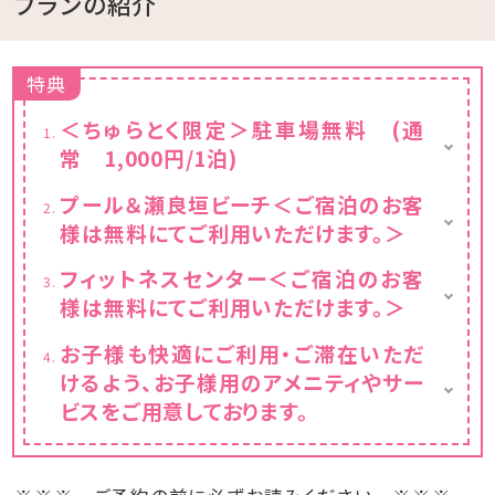
プランの紹介
特典
＜ちゅらとく限定＞駐車場無料 (通
常 1,000円/1泊)
バレーパーキングをご利用の場合は、1泊
プール＆瀬良垣ビーチ＜ご宿泊のお客
1000円となります（通常 2000円/1泊）
様は無料にてご利用いただけます。＞
■□ 2026年 □■
フィットネスセンター＜ご宿泊のお客
＜ 屋外（グスクプール、ラグーンプール）＞
様は無料にてご利用いただけます。＞
【遊泳期間】 3/20-5/31 9:00-18:00 ・6/1-
6/30 9:00-19:00 ・7/1-9/30 8:00-
世界のトップブランド、LIFEFITNESS社のエク
お子様も快適にご利用・ご滞在いただ
21:00 ・10/1-11/30 9:00-18:00
ササイズ・マシンを取り揃え、24時間いつでも
けるよう、お子様用のアメニティやサー
ご利用いただけます。
＜ 瀬良垣ビーチ（アイランド、ビーチハウス）
ビスをご用意しております。
＞
※ 21:00～8:00はスタッフ不在での施設利用
お貸出し備品】
【遊泳期間】 3/20-6/30 9:00-17:00 ・7/1-
となります。なお、この時間内はレンタルウエ
ベビーベッド（対応年齢：24か月まで）／ ベ
9/30 9:00-18:00 ・10/1-11/30 9:00-
ア、レンタルシューズサービスの提供はござい
ッドガード／ おむつ用ゴミ箱／ キッズステ
17:00