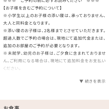
※※※ ご予約の前に必ずお読みください ※※※
ません。
ップ／ バンボチェア／ 補助便座
18:00 ・10/1-11/30 9:00-17:00
※16歳未満のお子様がご利用の際は、保護者
浴衣（70cm or 120cm）／ バスローブ／
【お子様を含むご予約について】
の同伴をお願いいたします。また12歳未満の
子供用ハンガー
＜ インドアプール（屋内）＞
※小学生以上のお子様の添い寝は、承っておりません、
お子様のご利用はご遠慮いただいております。
電子レンジ／ 哺乳瓶消毒セット（煮沸器、ス
【遊泳期間】 8:00-21:00（通年）
大人と同料金となります。
ポンジ、洗剤）／ お子様用食器（プラスチック
製）※電子レンジ使用不可
※遊泳時間は変更になる場合がございます。
※添い寝のお子様は、2名様までとさせていただきます。
詳しくは、ホテル公式サイトをご参照ください。
超過人数でご予約の場合は、現地にて追加代金または、
【お子様用アメニティ】※無料にてご提供いた
します。
追加のお部屋のご予約が必要となります。
ハブラシ／ ボディースポンジ／ スリッパ
※未就学、幼児のお子様は、ご夕食に含まれておりませ
1回使い切りタイプ（ボディーソープ／シャンプ
ー／ローション）
ん。ご利用になる場合は、現地にて追加料金をお支払い
ください。
※上記アイテムは数に限りがございますので、
ご予約の際にお申しつけください。
※ご要望は
▼ 続きを表示
琉球ガラスのような青や水色の格子ガラスが爽やかに
（seragaki.resortcentre@hyatt.com）にて
承ります。お気軽にお問合せ下さい。
朝を彩る、オールデイダイニング「セラーレ」でのご朝食
に加え、
ご夕食は、東シナ海を望めるプールサイドや沖縄の城
お食事