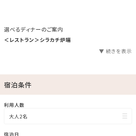
いただけません。あらかじめご了承ください。
【デポジット（お預かり金）について】
選べるディナーのご案内
チェックイン時、宿泊代表者のお客様ににクレジットカ
ードのご登録をいただくか、所定の現金をお預かりさせ
＜レストラン＞シラカチ炉端
ていただきます。また、お預かり金はご滞在のお支払い
▼ 続きを表示
に充当され、余剰金はご出発時にご返金申し上げます。
予めご了承くださいますようお願い申し上げます。
宿泊条件
利用人数
大人2名
宿泊日