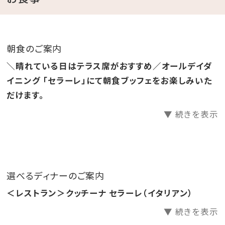
（グスク）をイメージのしたグスクプールを臨むイタリア
ンダイニング「クッチーナ セラーレ」、ライブ感あふれ
るオープンキッチンで料理人の調理する活気と、五感を
朝食のご案内
刺激する空間「シラカチ炉端」のふたつのレストランから
＼晴れている日はテラス席がおすすめ／オールデイダ
お選びいただけます。
イニング 「セラーレ」にて朝食ブッフェをお楽しみいた
だけます。
ハイアットホテルが手がける、国内初のビーチリゾート
▼ 続きを表示
ホテルを満喫。
ホテル自慢のプール記事はこちら＞＞
【ワールドオブハイアットプログラムについて】
選べるディナーのご案内
本プランは「ワールドオブハイアット」プログラムのポイ
＜レストラン＞クッチーナ セラーレ（イタリアン）
ントおよび滞在カウント加算、メンバーシップ特典利用
（アップグレード、レイトアウト等）は対象外となりご利用
▼ 続きを表示