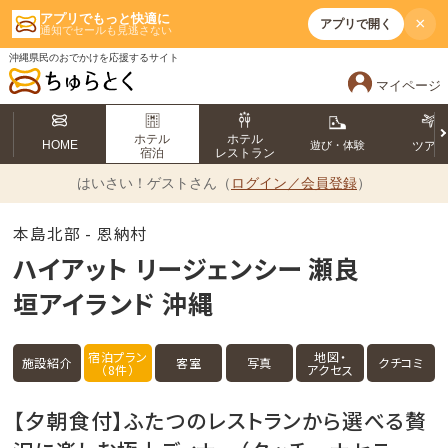
アプリでもっと快適に
×
アプリで開く
通知でセールも見逃さない
沖縄県民のおでかけを応援するサイト
マイページ
ホテル
ホテル
HOME
遊び・体験
ツア
宿泊
レストラン
はいさい！
ゲストさん（
ログイン／会員登録
）
本島北部 - 恩納村
ハイアット リージェンシー 瀬良
垣アイランド 沖縄
宿泊プラン
地図・
施設紹介
客室
写真
クチコミ
（8件）
アクセス
【夕朝食付】ふたつのレストランから選べる贅