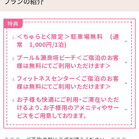
プランの紹介
特典
＜ちゅらとく限定＞駐車場無料 (通
常 1,000円/1泊)
バレーパーキングをご利用の場合は、1泊
プール＆瀬良垣ビーチ＜ご宿泊のお客
1000円となります（通常 2000円/1泊）
様は無料にてご利用いただけます＞
■□ 2026年 □■
フィットネスセンター＜ご宿泊のお客
＜ 屋外（グスクプール、ラグーンプール）＞
様は無料にてご利用いただけます＞
【遊泳期間】
・3/20-5/31 9:00-18:00 ・6/1-6/30 9:00-
世界のトップブランド、LIFEFITNESS社のエク
お子様も快適にご利用・ご滞在いただ
19:00 ・7/1-9/30 8:00-21:00 ・10/1-
ササイズ・マシンを取り揃え、ご宿泊のお客様
11/30 9:00-18:00
けるよう、お子様用のアメニティやサー
は無料にてご利用いただけます。
ビスをご用意しております。
＜ 瀬良垣ビーチ（アイランド、ビーチハウス）
※ 21:00～8:00はスタッフ不在での施設利用
【お貸出し備品】
＞
となります。なお、この時間内はレンタルウエ
ベビーベッド（対応年齢：24か月まで）／ ベ
【ビーチ遊泳時間】
ア、レンタルシューズサービスの提供はござい
ッドガード／ おむつ用ゴミ箱／ キッズステ
・3/20-6/30 9:00-17:00 ・7/1-9/30 9:00-