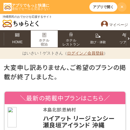
アプリでもっと快適に
×
アプリで開く
通知でセールも見逃さない
沖縄県民のおでかけを応援するサイト
マイページ
ホテル
ホテル
HOME
遊び・体験
ツア
宿泊
レストラン
はいさい！
ゲストさん（
ログイン／会員登録
）
大変申し訳ありません、ご希望のプランの掲
載が終了しました。
＼最新の掲載中プランはこちら／
本島北部:恩納村
ハイアット リージェンシー
瀬良垣アイランド 沖縄