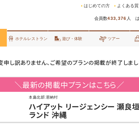
はじめての方
よくある質
会員数
433,376
人 
泊
ホテルレストラン
遊び・体験
ツアー
変申し訳ありません、ご希望のプランの掲載が終了しまし
＼最新の掲載中プランはこちら／
本島北部:恩納村
ハイアット リージェンシー 瀬良
ランド 沖縄