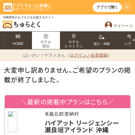
アプリでもっと快適に
×
アプリで開く
通知でセールも見逃さない
沖縄県民のおでかけを応援するサイト
マイページ
ホテル
ホテル
HOME
遊び・体験
ツア
宿泊
レストラン
はいさい！
ゲストさん（
ログイン／会員登録
）
大変申し訳ありません、ご希望のプランの掲
載が終了しました。
＼最新の掲載中プランはこちら／
本島北部:恩納村
ハイアット リージェンシー
瀬良垣アイランド 沖縄