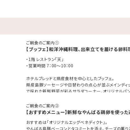
＞
車の移動をホテルスタッフが行います。)
ー・セパレートタイプのナイトウェアをご用意
かりゆしビーチへお出掛けも可能です。）
ご朝食のご案内①
【ブッフェ】和洋沖縄料理、出来立てを届ける卵料
・1階 レストラン「天」
・営業時間 7：00～10：00
と品数豊富なメニューのブッフェスタイル。
ホテルブレッドと県産食材を中心としたブッフェ。
理。出来たてをテーブルにお持ち致します。
県産島豚ソーセージや日替わりの点心が並ぶメインディッ
で採れた新鮮野菜が彩るサラダコーナー、オリジナルパン
ルドエッグ・スクランブルエッグ・エッグベネディクト≫
どの豊富なメニュー。
ご朝食のご案内②
【おすすめメニュー】新鮮なやんばる鶏卵を使った
 5：00～22：00（最終受付 21：30）
おすすめは「オリジナルエッグベネディクト」。
8：00～22：00
やんばる島豚ベーコンとタコミートを添え、チーズの薫り