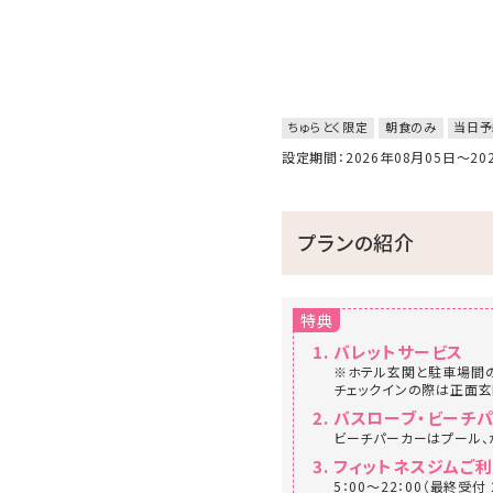
ちゅらとく限定
朝食のみ
当日予
設定期間：2026年08月05日～2
プランの紹介
特典
バレットサービス
※ホテル玄関と駐車場間の
チェックインの際は正面玄
バスローブ・ビーチ
ビーチパーカーはプール、
フィットネスジムご
5：00～22：00（最終受付 2