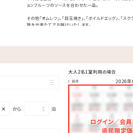
・6・10月 9：00～18：00／7～9月 9：00～22：00
ョンフルーツのソースを合わせた一品。
時期により営業時間が変更になる場合がございます。
その他「オムレツ」、「目玉焼き」、「ボイルドエッグ」、「ス
理を出来たてでお届けいたします。
SPA」 ⇒ 10：00～21：00（最終受付20：00) ※年中無休
：00～23：00（最終受付22：30）
 24時間営業（3階）
：00
大人2名1室利用の場合
す。
2026年
前月
1，000円、上限3，000円 ※4泊以上は3，000円）
×
から
泊
ログイン／会員
県民限定価