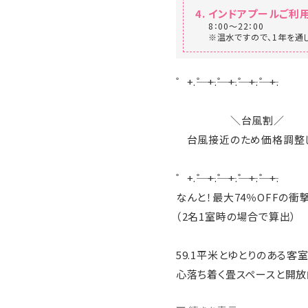
インドアプールご利
8：00～22：00
※温水ですので、1年を通
゜+.――゜+.――゜+.――゜+.――゜+.
＼台風割／
台風接近のため価格調整
゜+.――゜+.――゜+.――゜+.――゜+.
なんと！最大74％OFFの衝
（2名1室時の場合で算出）
59.1平米とゆとりのある客
心落ち着く畳スペースと開放