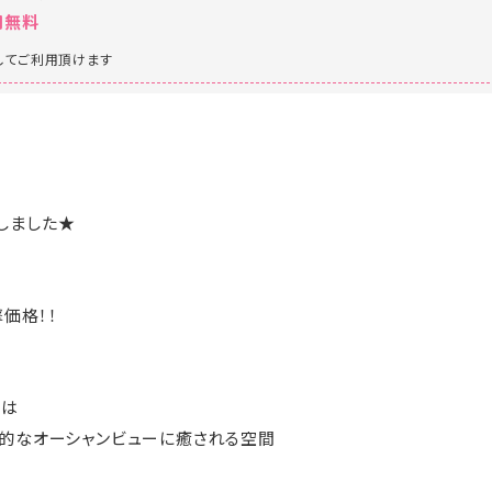
用無料
してご利用頂けます
しました★
撃価格！！
室は
的なオーシャンビューに癒される空間