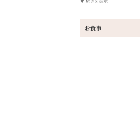
▼ 続きを表示
＜ホテルからのおもてなし
・バレットサービス
（ホテル玄関と駐車場間のお
お食事
・バスローブ・ビーチパーカ
（ビーチパーカーはプール、
＜朝食のご案内＞
■1階 レストラン「天」
■営業時間 7:00～10:00
■焼きたてのホテルブレッド
メインプレートは選べる卵料
≪オムレツ・目玉焼き・ボイ
＜館内施設のご案内＞
・フィットネスジムご利用無料 ⇒
・インドアプールご利用無料 ⇒ 