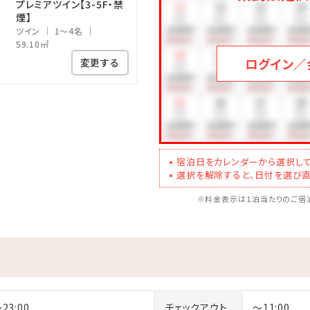
プレミアツイン【3-5F・禁
煙】
ツイン
1～4名
59.10㎡
ログイン／
変更する
宿泊日をカレンダーから選択して
選択を解除すると、日付を選び直
※料金表示は１泊当たりのご宿泊
～23:00
チェックアウト
～11:00