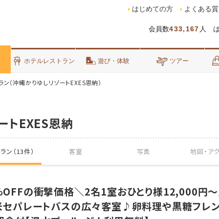
はじめての方
よくある質
会員数
433,167
人 
泊
ホテルレストラン
遊び・体験
ツアー
ラン（沖縄かりゆしリゾートEXES恩納）
ートEXES恩納
ラン（13件）
客室
写真
地図・
ア
％OFFの衝撃価格＼2名1室おひとり様12,000円
0平米セパレートバスの広々客室♪卵料理や黒糖フレ