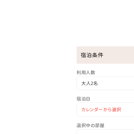
・ガーデンプールご利用無料 ⇒4
※屋外プールのご利用は、
・エステサロン「CREER DU 
・アクアスペース（有料） ⇒ 15
・コインランドリー （有料） ⇒
・KBCショップ ⇒ 7：00～22
宿泊条件
＜注意事項＞
利用人数
※全室禁煙ルームでございま
大人2名
※駐車場は有料です（1泊あたり
宿泊日
選択中の部屋