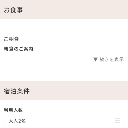
お食事
＜ホテルからのおもてなし＞
・バレットサービス
（ホテル玄関と駐車場間のお車の移動をホテルスタッフ
ご朝食
が行います。)
朝食のご案内
・バスローブ・ビーチパーカー・セパレートタイプのナイ
▼ 続きを表示
トウェアをご用意
（ビーチパーカーはプール、かりゆしビーチへお出掛け
も可能です）
宿泊条件
＜館内施設のご案内＞
・フィットネスジムご利用無料 ⇒ 5：00～22：00（最終受
利用人数
付 21：30）
大人2名
・インドアプールご利用無料 ⇒ 8：00～22：00