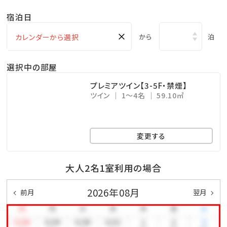
・ガーデンプールご利用無料 ⇒ 6・10月 9：00～18：
宿泊日
00／7～9月 9：00～22：00(ナイトプール実施期間）
×
※屋外プールのご利用は、時期により営業時間が変更
から
泊
になる場合がございます。
選択中の部屋
・エステサロン「CREER DU SPA」 ⇒ 10：00～
21：00（最終受付20：00）※年中無休
プレミアツイン【3-5F・禁煙】
ツイン
1～4名
59.10㎡
・コインランドリー （有料） ⇒ 24時間営業（3階）
・KBCショップ ⇒ 7：00～22：00
変更する
＜注意事項＞
※全室禁煙ルームでございます。
大人2名1室利用の場合
※レストラン「天」のディナーをご希望の場合は、前日ま
2026年08月
前月
翌月
での予約をお願い致します。
公式ホームページより、「Dinner」→「詳細を見る」よ
りご予約下さい。