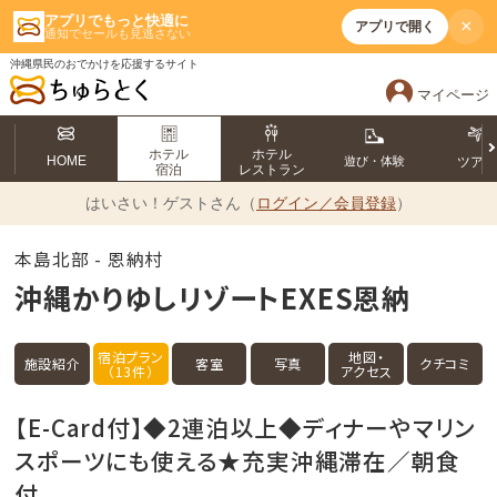
アプリでもっと快適に
×
アプリで開く
通知でセールも見逃さない
沖縄県民のおでかけを応援するサイト
マイページ
ホテル
ホテル
HOME
遊び・体験
ツア
宿泊
レストラン
はいさい！
ゲストさん（
ログイン／会員登録
）
本島北部 - 恩納村
沖縄かりゆしリゾートEXES恩納
宿泊プラン
地図・
施設紹介
客室
写真
クチコミ
（13件）
アクセス
【E-Card付】◆2連泊以上◆ディナーやマリン
スポーツにも使える★充実沖縄滞在／朝食
付