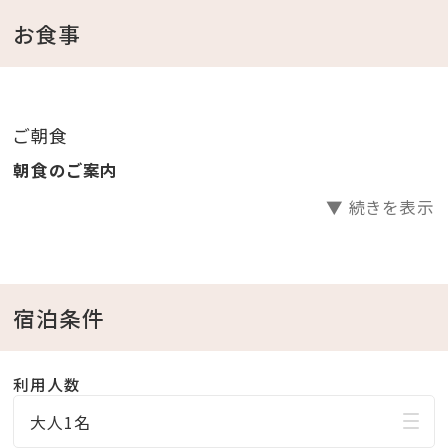
お食事
＜ホテルからのおもてなし＞
・バレットサービス
（ホテル玄関と駐車場間のお車の移動をホテルスタッフ
ご朝食
が行います。)
朝食のご案内
・バスローブ・ビーチパーカー・セパレートタイプのナイ
▼ 続きを表示
トウェアをご用意
（ビーチパーカーはプール、かりゆしビーチへお出掛け
も可能です）
宿泊条件
＜館内施設のご案内＞
・フィットネスジムご利用無料 ⇒ 5：00～22：00（最終受
利用人数
付 21：30）
大人1名
・インドアプールご利用無料 ⇒ 8：00～22：00