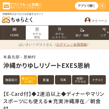
アプリでもっと快適に
×
アプリで開く
通知でセールも見逃さない
沖縄県民のおでかけを応援するサイト
マイページ
ホテル
ホテル
HOME
遊び・体験
ツア
宿泊
レストラン
はいさい！
ゲストさん（
ログイン／会員登録
）
本島北部 - 恩納村
沖縄かりゆしリゾートEXES恩納
宿泊プラン
地図・
施設紹介
客室
写真
クチコミ
（13件）
アクセス
【E-Card付】◆2連泊以上◆ディナーやマリン
スポーツにも使える★充実沖縄滞在／朝食
付