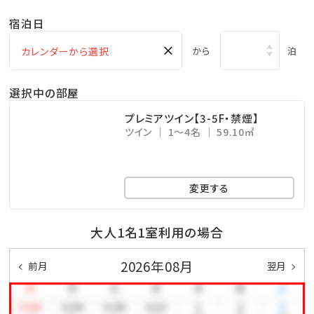
・ガーデンプールご利用無料 ⇒ 6・10月 9：00～18：
宿泊日
00／7～9月 9：00～22：00(ナイトプール実施期間）
×
※屋外プールのご利用は、時期により営業時間が変更
から
泊
になる場合がございます。
選択中の部屋
・エステサロン「CREER DU SPA」 ⇒ 10：00～
21：00（最終受付20：00）※年中無休
プレミアツイン【3-5F・禁煙】
ツイン
1～4名
59.10㎡
・コインランドリー （有料） ⇒ 24時間営業（3階）
・KBCショップ ⇒ 7：00～22：00
変更する
＜注意事項＞
※全室禁煙ルームでございます。
大人1名1室利用の場合
※レストラン「天」のディナーをご希望の場合は、前日ま
2026年08月
前月
翌月
での予約をお願い致します。
公式ホームページより、「Dinner」→「詳細を見る」よ
りご予約下さい。