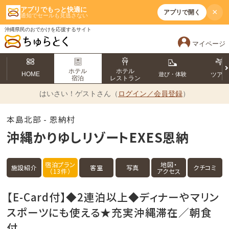
アプリでもっと快適に
×
アプリで開く
通知でセールも見逃さない
沖縄県民のおでかけを応援するサイト
マイページ
ホテル
ホテル
HOME
遊び・体験
ツア
宿泊
レストラン
はいさい！
ゲストさん（
ログイン／会員登録
）
本島北部 - 恩納村
沖縄かりゆしリゾートEXES恩納
宿泊プラン
地図・
施設紹介
客室
写真
クチコミ
（13件）
アクセス
【E-Card付】◆2連泊以上◆ディナーやマリン
スポーツにも使える★充実沖縄滞在／朝食
付