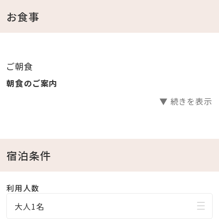
お食事
＜ホテルからのおもてなし＞
・バレットサービス
（ホテル玄関と駐車場間のお車の移動をホテルスタッフ
ご朝食
が行います。)
朝食のご案内
・バスローブ・ビーチパーカー・セパレートタイプのナイ
▼ 続きを表示
トウェアをご用意
（ビーチパーカーはプール、かりゆしビーチへお出掛け
も可能です）
宿泊条件
＜館内施設のご案内＞
・フィットネスジムご利用無料 ⇒ 5：00～22：00（最終受
利用人数
付 21：30）
大人1名
・インドアプールご利用無料 ⇒ 8：00～22：00