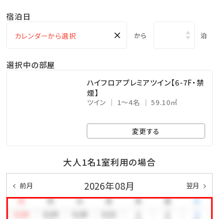
・ガーデンプールご利用無料 ⇒ 6・10月 9：00～18：
宿泊日
00／7～9月 9：00～22：00(ナイトプール実施期間）
×
※屋外プールのご利用は、時期により営業時間が変更
から
泊
になる場合がございます。
選択中の部屋
・エステサロン「CREER DU SPA」 ⇒ 10：00～
21：00（最終受付20：00）※年中無休
ハイフロアプレミアツイン【6-7F・禁
煙】
・コインランドリー （有料） ⇒ 24時間営業（3階）
ツイン
1～4名
59.10㎡
・KBCショップ ⇒ 7：00～22：00
変更する
＜注意事項＞
※全室禁煙ルームでございます。
大人1名1室利用の場合
※レストラン「天」のディナーをご希望の場合は、前日ま
2026年08月
前月
翌月
での予約をお願い致します。
公式ホームページより、「Dinner」→「詳細を見る」よ
りご予約下さい。