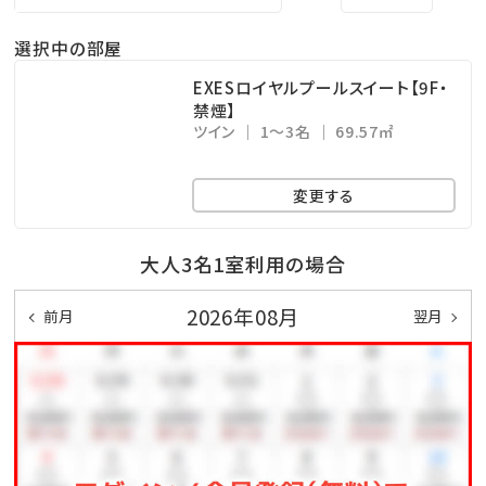
※屋外プールのご利用は、時期により営業時間が変更
選択中の部屋
になる場合がございます。
・エステサロン「CREER DU SPA」 ⇒ 10：00～
EXESロイヤルプールスイート【9F・
禁煙】
21：00（最終受付20：00）※年中無休
ツイン
1～3名
69.57㎡
・コインランドリー （有料） ⇒ 24時間営業（3階）
・KBCショップ ⇒ 7：00～22：00
変更する
＜注意事項＞
大人3名1室利用の場合
※全室禁煙ルームでございます。
2026年08月
前月
翌月
※ツインのお部屋が基本となる為、3名様のお申し込み
の場合、ハウザーベッドを1台ご用意致します。予めご了
承くださいませ。
※レストラン「天」のディナーをご希望の場合は、前日ま
での予約をお願い致します。