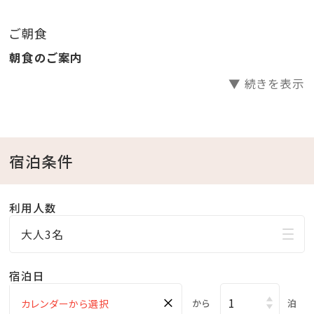
・スパ（アクアスペース）滞在中無料
ご朝食
営業時間 15：00～23：00（最終受付22：30）
朝食のご案内
・滞在中新聞サービス（地元紙 休刊日除く）
▼ 続きを表示
・朝食ルームサービスへ変更可
・ウェルカムセットをお部屋にご用意
・冷蔵庫内ドリンク無料
・駐車場無料（通常1泊あたり1，000円、上限3，000円）
宿泊条件
＜館内施設のご案内＞
利用人数
・フィットネスジムご利用無料 ⇒ 5：00～22：00（最終受
大人3名
付 21：30）
・インドアプールご利用無料 ⇒ 8：00～22：00
宿泊日
・ガーデンプールご利用無料 ⇒ 6・10月 9：00～18：
×
00／7～9月 9：00～22：00(ナイトプール実施期間）
から
泊