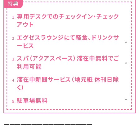
特典
専用デスクでのチェックイン・チェック
アウト
エグゼスラウンジにて軽食、ドリンクサ
ービス
営業時間 8:00〜22:00
スパ（アクアスペース）滞在中無料でご
クラブフロアご利用のお客様は滞在中、軽食・
利用可能
ドリンクのサービス（パン・ドライスナック・フル
ーツ等）をご用意いたしております。
営業時間 15：00～23：00（最終受付22：30）
滞在中新聞サービス（地元紙 休刊日除
く）
駐車場無料
通常1泊あたり：1,000円
━━━━━━━━━━━━━━━━