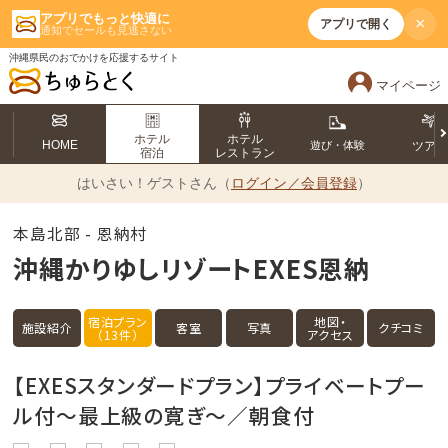
アプリでもっと快適に
×
アプリで開く
通知でセールも見逃さない
沖縄県民のおでかけを応援するサイト
マイページ
ホテル
ホテル
HOME
遊び・体験
ツア
宿泊
レストラン
はいさい！
ゲストさん（
ログイン／会員登録
）
本島北部 - 恩納村
沖縄かりゆしリゾートEXES恩納
宿泊プラン
地図・
施設紹介
客室
写真
クチコミ
（13件）
アクセス
【EXESスタンダードプラン】プライベートプー
ル付～最上級の寛ぎ～／朝食付