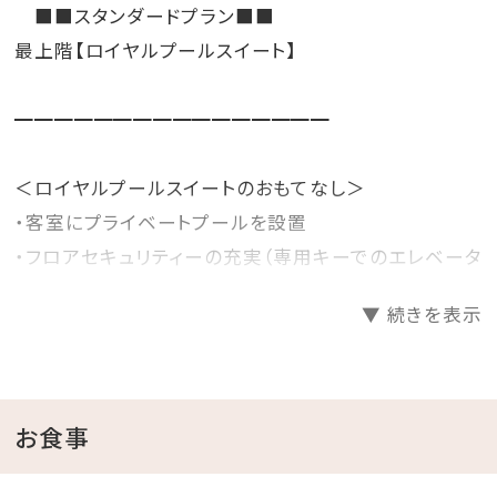
■■スタンダードプラン■■
最上階【ロイヤルプールスイート】
━━━━━━━━━━━━━━━━
＜ロイヤルプールスイートのおもてなし＞
・客室にプライベートプールを設置
・フロアセキュリティーの充実（専用キーでのエレベータ
ー作動）
▼ 続きを表示
※9階はプライベートフロアの為、ご宿泊者以外の方の
立入りはご遠慮頂いております。
・専用デスクでのチェックイン・チェックアウト
・専用コンシェルジュデスクをご用意
お食事
・エグゼスラウンジにて軽食、ドリンクサービス
（ドリンク・ドライスナック・フルーツ等）