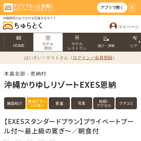
アプリでもっと快適に
×
アプリで開く
通知でセールも見逃さない
沖縄県民のおでかけを応援するサイト
マイページ
ホテル
ホテル
HOME
遊び・体験
ツア
宿泊
レストラン
はいさい！
ゲストさん（
ログイン／会員登録
）
本島北部 - 恩納村
沖縄かりゆしリゾートEXES恩納
宿泊プラン
地図・
施設紹介
客室
写真
クチコミ
（13件）
アクセス
【EXESスタンダードプラン】プライベートプー
ル付～最上級の寛ぎ～／朝食付