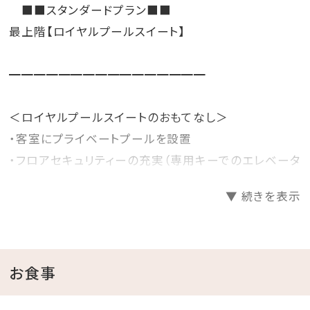
■■スタンダードプラン■■
最上階【ロイヤルプールスイート】
━━━━━━━━━━━━━━━━
＜ロイヤルプールスイートのおもてなし＞
・客室にプライベートプールを設置
・フロアセキュリティーの充実（専用キーでのエレベータ
ー作動）
▼ 続きを表示
※9階はプライベートフロアの為、ご宿泊者以外の方の
立入りはご遠慮頂いております。
・専用デスクでのチェックイン・チェックアウト
・専用コンシェルジュデスクをご用意
お食事
・エグゼスラウンジにて軽食、ドリンクサービス
（ドリンク・ドライスナック・フルーツ等）