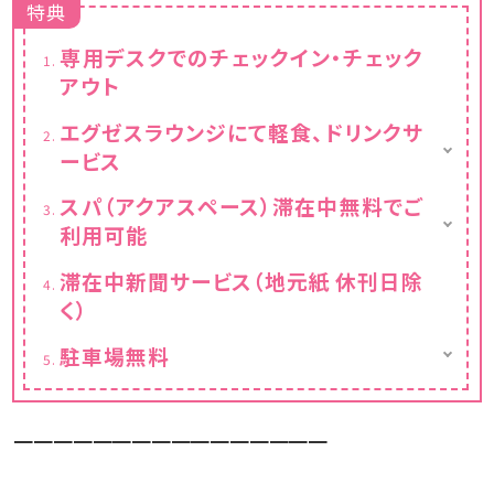
特典
専用デスクでのチェックイン・チェック
アウト
エグゼスラウンジにて軽食、ドリンクサ
ービス
営業時間 8:00〜22:00
スパ（アクアスペース）滞在中無料でご
クラブフロアご利用のお客様は滞在中、軽食・
利用可能
ドリンクのサービス（パン・ドライスナック・フル
ーツ等）をご用意いたしております。
営業時間 15：00～23：00（最終受付22：30）
滞在中新聞サービス（地元紙 休刊日除
く）
駐車場無料
通常1泊あたり：1,000円
━━━━━━━━━━━━━━━━