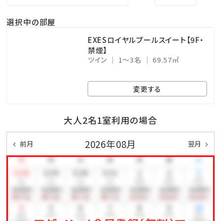
※屋外プールのご利用は、時期により営業時間が変更
選択中の部屋
になる場合がございます。
・エステサロン「CREER DU SPA」 ⇒ 10：00～
EXESロイヤルプールスイート【9F・
禁煙】
21：00（最終受付20：00）※年中無休
ツイン
1～3名
69.57㎡
・コインランドリー （有料） ⇒ 24時間営業（3階）
・KBCショップ ⇒ 7：00～22：00
変更する
＜注意事項＞
大人2名1室利用の場合
※全室禁煙ルームでございます。
2026年08月
前月
翌月
※ツインのお部屋が基本となる為、3名様のお申し込み
の場合、ハウザーベッドを1台ご用意致します。予めご了
承くださいませ。
※レストラン「天」のディナーをご希望の場合は、前日ま
での予約をお願い致します。