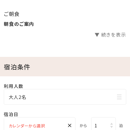
・スパ（アクアスペース）滞在中無料
ご朝食
営業時間 15：00～23：00（最終受付22：30）
朝食のご案内
・滞在中新聞サービス（地元紙 休刊日除く）
▼ 続きを表示
・朝食ルームサービスへ変更可
・ウェルカムセットをお部屋にご用意
・冷蔵庫内ドリンク無料
・駐車場無料（通常1泊あたり1，000円、上限3，000円）
宿泊条件
＜館内施設のご案内＞
利用人数
・フィットネスジムご利用無料 ⇒ 5：00～22：00（最終受
大人2名
付 21：30）
・インドアプールご利用無料 ⇒ 8：00～22：00
宿泊日
・ガーデンプールご利用無料 ⇒ 6・10月 9：00～18：
×
00／7～9月 9：00～22：00(ナイトプール実施期間）
から
泊