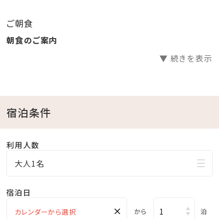
・スパ（アクアスペース）滞在中無料
ご朝食
営業時間 15：00～23：00（最終受付22：30）
朝食のご案内
・滞在中新聞サービス（地元紙 休刊日除く）
▼ 続きを表示
・朝食ルームサービスへ変更可
・ウェルカムセットをお部屋にご用意
・冷蔵庫内ドリンク無料
・駐車場無料（通常1泊あたり1，000円、上限3，000円）
宿泊条件
＜館内施設のご案内＞
利用人数
・フィットネスジムご利用無料 ⇒ 5：00～22：00（最終受
大人1名
付 21：30）
・インドアプールご利用無料 ⇒ 8：00～22：00
宿泊日
・ガーデンプールご利用無料 ⇒ 6・10月 9：00～18：
×
00／7～9月 9：00～22：00(ナイトプール実施期間）
から
泊