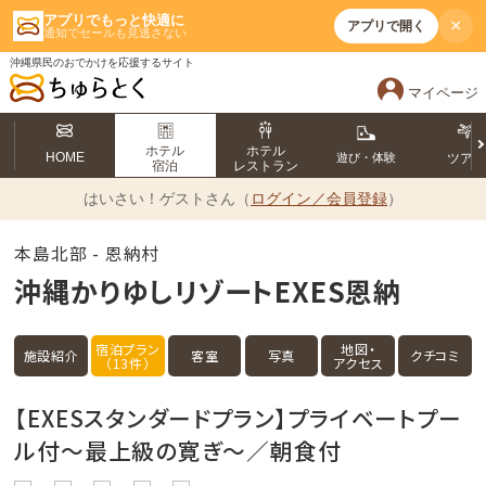
アプリでもっと快適に
×
アプリで開く
通知でセールも見逃さない
沖縄県民のおでかけを応援するサイト
マイページ
ホテル
ホテル
HOME
遊び・体験
ツア
宿泊
レストラン
はいさい！
ゲストさん（
ログイン／会員登録
）
本島北部 - 恩納村
沖縄かりゆしリゾートEXES恩納
宿泊プラン
地図・
施設紹介
客室
写真
クチコミ
（13件）
アクセス
【EXESスタンダードプラン】プライベートプー
ル付～最上級の寛ぎ～／朝食付