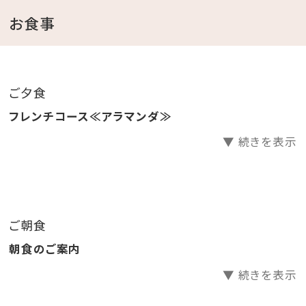
・チェックイン時ウェルカムドリンクサービス
お食事
・トレーニングジム、プール利用無料
＜館内施設のご案内＞
ご夕食
・フィットネスジムご利用無料 ⇒ 5：00～22：00（最終受
フレンチコース≪アラマンダ≫
付 21：30）
▼ 続きを表示
・インドアプールご利用無料 ⇒ 8：00～22：00
・ガーデンプールご利用無料 ⇒ 6・10月 9：00～18：
00／7～9月 9：00～22：00(ナイトプール実施期間）
※屋外プールのご利用は、時期により営業時間が変更
ご朝食
になる場合がございます。
朝食のご案内
・エステサロン「CREER DU SPA」 ⇒ 10：00～
21：00（最終受付20：00）※年中無休
▼ 続きを表示
・コインランドリー （有料） ⇒ 24時間営業（3階）