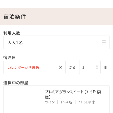
・KBCショップ ⇒ 7：00～22：00
宿泊条件
【注意事項】
※全室禁煙ルームでございます。
利用人数
※レストラン「天」のディナーをご希望の場合は、前日ま
での予約をお願い致します。
大人1名
公式ホームページより、「Dinner」→「詳細を見る」よ
宿泊日
りご予約下さい。
※駐車場は有料です（1泊あたり1，000円、上限3，000
×
から
泊
円 ※4泊以上は3，000円）
選択中の部屋
プレミアグランスイート【3-5F・禁
煙】
ツイン
1～4名
77.61平米