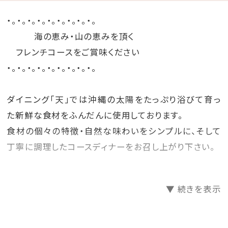
・。・。・。・。・。・。・。・。・。
海の恵み・山の恵みを頂く
フレンチコースをご賞味ください
・。・。・。・。・。・。・。・。・。
ダイニング「天」では沖縄の太陽をたっぷり浴びて育っ
た新鮮な食材をふんだんに使用しております。
食材の個々の特徴・自然な味わいをシンプルに、そして
丁寧に調理したコースディナーをお召し上がり下さい。
＜ホテルからのおもてなし＞
▼ 続きを表示
・バレットサービス
・バスローブ・ビーチパーカー・ナイトウェアご用意
・ミネラルウォーターお1人様1本プレゼント