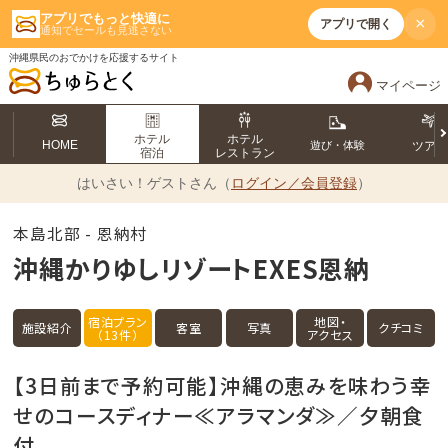
アプリでもっと快適に
×
アプリで開く
通知でセールも見逃さない
沖縄県民のおでかけを応援するサイト
マイページ
ホテル
ホテル
HOME
遊び・体験
ツア
宿泊
レストラン
はいさい！
ゲストさん（
ログイン／会員登録
）
本島北部 - 恩納村
沖縄かりゆしリゾートEXES恩納
宿泊プラン
地図・
施設紹介
客室
写真
クチコミ
（13件）
アクセス
【3日前まで予約可能】沖縄の恵みを味わう幸
せのコースディナー≪アラマンダ≫／夕朝食
付